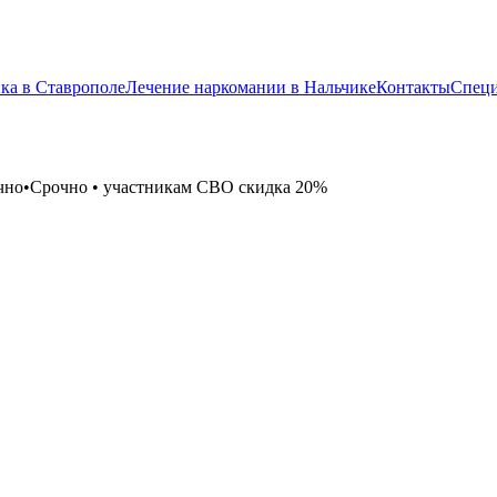
ка в Ставрополе
Лечение наркомании в Нальчике
Контакты
Спец
чно
•
Срочно
•
участникам СВО скидка 20%