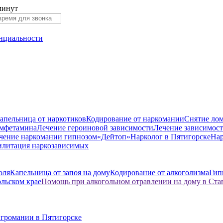
минут
нциальности
апельница от наркотиков
Кодирование от наркомании
Снятие лом
амфетамина
Лечение героиновой зависимости
Лечение зависимост
чение наркомании гипнозом
«Дейтоп»
Нарколог в Пятигорске
Нар
илитация наркозависимых
оля
Капельница от запоя на дому
Кодирование от алкоголизма
Гип
ольском крае
Помощь при алкогольном отравлении на дому в Ста
игромании в Пятигорске