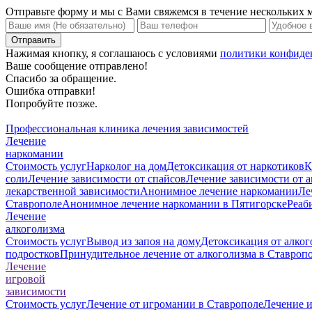
Отправьте форму и мы с Вами свяжемся в течение нескольких 
Нажимая кнопку, я соглашаюсь с условиями
политики конфиде
Ваше сообщение отправлено!
Спасибо за обращение.
Ошибка отправки!
Попробуйте позже.
Профессиональная клиника лечения зависимостей
Лечение
наркомании
Стоимость услуг
Нарколог на дом
Детоксикация от наркотиков
К
соли
Лечение зависимости от спайсов
Лечение зависимости от 
лекарственной зависимости
Анонимное лечение наркомании
Ле
Ставрополе
Анонимное лечение наркомании в Пятигорске
Реаб
Лечение
алкоголизма
Стоимость услуг
Вывод из запоя на дому
Детоксикация от алког
подростков
Принудительное лечение от алкоголизма в Ставроп
Лечение
игровой
зависимости
Стоимость услуг
Лечение от игромании в Ставрополе
Лечение 