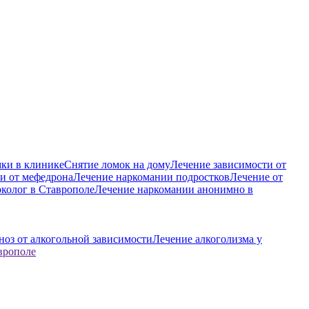
ки в клинике
Снятие ломок на дому
Лечение зависимости от
и от мефедрона
Лечение наркомании подростков
Лечение от
колог в Ставрополе
Лечение наркомании анонимно в
ноз от алкогольной зависимости
Лечение алкоголизма у
врополе