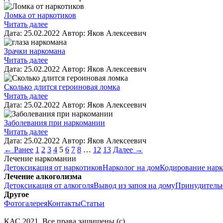
Ломка от наркотиков
Читать далее
Дата:
25.02.2022
Автор:
Яков Алексеевич
Зрачки наркомана
Читать далее
Дата:
25.02.2022
Автор:
Яков Алексеевич
Сколько длится героиновая ломка
Читать далее
Дата:
25.02.2022
Автор:
Яков Алексеевич
Заболевания при наркомании
Читать далее
Дата:
25.02.2022
Автор:
Яков Алексеевич
← Ранее
1
2
3
4
5
6
7
8
…
12
13
Далее →
Лечение наркомании
Детоксикация от наркотиков
Нарколог на дом
Кодирование нар
Лечение алкоголизма
Детоксикация от алкоголя
Вывод из запоя на дому
Принудительн
Другое
Фотогалерея
Контакты
Статьи
КАС
2021
. Все права защищены (с)