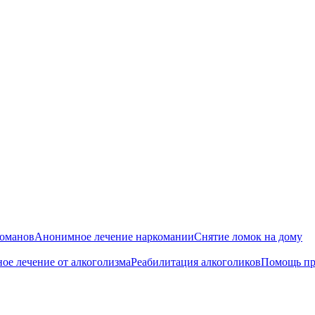
команов
Анонимное лечение наркомании
Снятие ломок на дому
ое лечение от алкоголизма
Реабилитация алкоголиков
Помощь пр