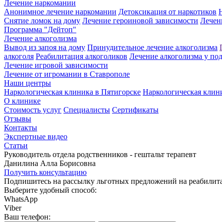
Лечение наркомании
Анонимное лечение наркомании
Детоксикация от наркотиков
Снятие ломок на дому
Лечение героиновой зависимости
Лечен
Программа "Дейтоп"
Лечение алкоголизма
Вывод из запоя на дому
Принудительное лечение алкоголизма
алкоголя
Реабилитация алкоголиков
Лечение алкоголизма у по
Лечение игровой зависимости
Лечение от игромании в Ставрополе
Наши центры
Наркологическая клиника в Пятигорске
Наркологическая клин
О клинике
Стоимость услуг
Специалисты
Сертификаты
Отзывы
Контакты
Экспертные видео
Статьи
Руководитель отдела родственников - гештальт терапевт
Данилина Алла Борисовна
Получить консультацию
Подпишитесь на рассылку льготных предложений на реабили
Выберите удобный способ:
WhatsApp
Viber
Ваш телефон: