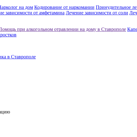
Нарколог на дом
Кодирование от наркомании
Принудительное ле
ие зависимости от амфетамина
Лечение зависимости от соли
Леч
Помощь при алкогольном отравлении на дому в Ставрополе
Капе
дростков
ика в Ставрополе
тацию