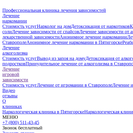
Профессиональная клиника лечения зависимостей
Лечение
наркомании
Стоимость услуг
Нарколог на дом
Детоксикация от наркотиков
К
соли
Лечение зависимости от спайсов
Лечение зависимости от 
лекарственной зависимости
Анонимное лечение наркомании
Ле
Ставрополе
Анонимное лечение наркомании в Пятигорске
Реаб
Лечение
алкоголизма
Стоимость услуг
Вывод из запоя на дому
Детоксикация от алког
подростков
Принудительное лечение от алкоголизма в Ставроп
Лечение
игровой
зависимости
Стоимость услуг
Лечение от игромании в Ставрополе
Лечение 
Видео
отзывы
О
клиниках
Наркологическая клиника в Пятигорске
Наркологическая клини
МЕНЮ
+7 (800) 511-43-45
Звонок бесплатный