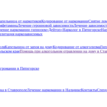
апельница от наркотиков
Кодирование от наркомании
Снятие лом
амфетамина
Лечение героиновой зависимости
Лечение зависимост
чение наркомании гипнозом
«Дейтоп»
Нарколог в Пятигорске
Нар
илитация наркозависимых
оля
Капельница от запоя на дому
Кодирование от алкоголизма
Гип
ольском крае
Помощь при алкогольном отравлении на дому в Ста
игромании в Пятигорске
ка в Ставрополе
Лечение наркомании в Нальчике
Контакты
Спец