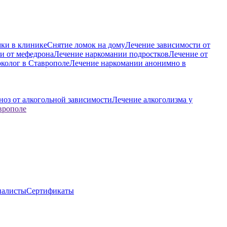
ки в клинике
Снятие ломок на дому
Лечение зависимости от
и от мефедрона
Лечение наркомании подростков
Лечение от
колог в Ставрополе
Лечение наркомании анонимно в
ноз от алкогольной зависимости
Лечение алкоголизма у
врополе
иалисты
Сертификаты