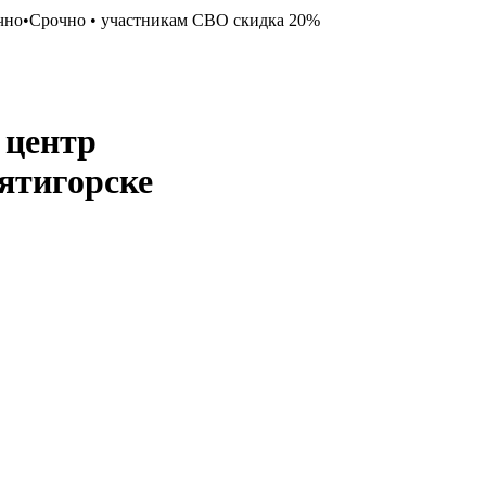
чно
•
Срочно
•
участникам СВО скидка 20%
 центр
ятигорске