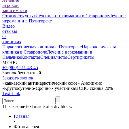
Лечение
игровой
зависимости
Стоимость услуг
Лечение от игромании в Ставрополе
Лечение
игромании в Пятигорске
Видео
отзывы
О
клиниках
Наркологическая клиника в Пятигорске
Наркологическая
клиника в Ставрополе
Лечение наркомании в
Нальчике
Контакты
Специалисты
Сертификаты
МЕНЮ
+7 (800) 511-43-45
Звонок бесплатный
Заказать звонок
«кавказский антинаркотический союз»
Анонимно
•
Круглосуточно
•
Срочно
•
участникам СВО скидка 20%
Text Link
This is some text inside of a div block.
Главная
•
Фотогалерея