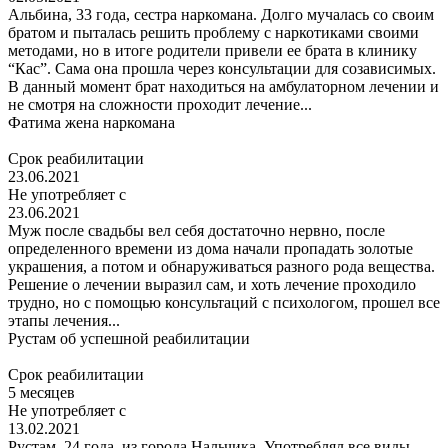
Альбина, 33 года, сестра наркомана. Долго мучалась со своим
братом и пыталась решить проблему с наркотиками своими
методами, но в итоге родители привели ее брата в клинику
“Кас”. Сама она прошла через консультации для созависимых.
В данный момент брат находиться на амбулаторном лечении и
не смотря на сложности проходит лечение...
Фатима
жена наркомана
Срок реабилитации
23.06.2021
Не употребляет с
23.06.2021
Муж после свадьбы вел себя достаточно нервно, после
определенного времени из дома начали пропадать золотые
украшения, а потом и обнаруживаться разного рода вещества.
Решение о лечении выразил сам, и хоть лечение проходило
трудно, но с помощью консультаций с психологом, прошел все
этапы лечения...
Рустам
об успешной реабилитации
Срок реабилитации
5 месяцев
Не употребляет с
13.02.2021
Рустам, 24 года, из города Нальчика. Употреблял все виды