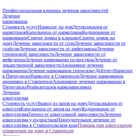
Профессиональная клиника лечения зависимостей
Лечение
наркомании
Стоимость услуг
Нарколог на дом
Детоксикация от
наркотиков
Капельница от наркотиков
Кодирование от
наркомании
Снятие ломки в клинике
Снятие ломок на
дому
Лечение зависимости от соли
Лечение зависимости от
спайсов
Лечение зависимости от амфетамина
Лечение
героиновой зависимости
Лечение зависимости от
мефедрона
Лечение наркомании подростков
Лечение от
лекарственной зависимости
Анонимное лечение
наркомании
Лечение наркомании гипнозом
«Дейтоп»
Нарколог
в Пятигорске
Нарколог в Ставрополе
Лечение наркомании
анонимно в Ставрополе
Анонимное лечение наркомании в
Пятигорске
Реабилитация наркозависимых
Лечение
алкоголизма
Стоимость услуг
Вывод из запоя на дому
Детоксикация от
алкоголя
Капельница от запоя на дому
Кодирование от
алкоголизма
Гипноз от алкогольной зависимости
Лечение
алкоголизма у подростков
Принудительное лечение от
алкоголизма в Ставропольском крае
Помощь при алкогольном
отравлении на дому в Ставрополе