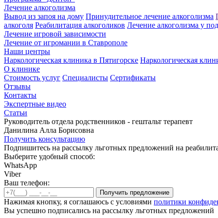
Лечение алкоголизма
Вывод из запоя на дому
Принудительное лечение алкоголизма
алкоголя
Реабилитация алкоголиков
Лечение алкоголизма у по
Лечение игровой зависимости
Лечение от игромании в Ставрополе
Наши центры
Наркологическая клиника в Пятигорске
Наркологическая клин
О клинике
Стоимость услуг
Специалисты
Сертификаты
Отзывы
Контакты
Экспертные видео
Статьи
Руководитель отдела родственников - гештальт терапевт
Данилина Алла Борисовна
Получить консультацию
Подпишитесь на рассылку льготных предложений на реабили
Выберите удобный способ:
WhatsApp
Viber
Ваш телефон:
Нажимая кнопку, я соглашаюсь с условиями
политики конфиде
Вы успешно подписались на рассылку льготных предложений