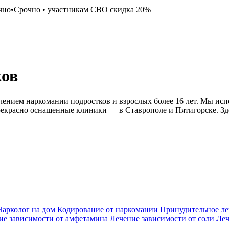
чно
•
Срочно
•
участникам СВО скидка 20%
ков
чением наркомании подростков и взрослых более 16 лет. Мы ис
прекрасно оснащенные клиники — в Ставрополе и Пятигорске. З
Нарколог на дом
Кодирование от наркомании
Принудительное ле
ие зависимости от амфетамина
Лечение зависимости от соли
Леч