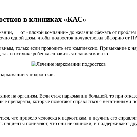
ростков в клиниках «КАС»
мании, — от «плохой компании» до желания сбежать от проблем
точно одной дозы, чтобы подросток почувствовал эйфорию от ПА
ивным, только если проводить его комплексно. Привыкание к на
 так и психике ребенка справиться с зависимостью.
наркомании у подростков.
ияние на организм. Если стаж наркомании большой, то при отк
ые препараты, которые помогают справляться с негативными по
ться, что привело человека к наркотикам, и научить его справл
я: пациенты понимают, что они не одиноки, и поддерживают дру