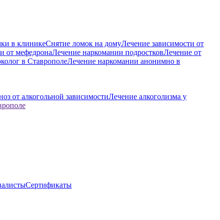
ки в клинике
Снятие ломок на дому
Лечение зависимости от
и от мефедрона
Лечение наркомании подростков
Лечение от
колог в Ставрополе
Лечение наркомании анонимно в
ноз от алкогольной зависимости
Лечение алкоголизма у
врополе
иалисты
Сертификаты