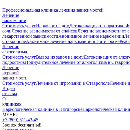
Профессиональная клиника лечения зависимостей
Лечение
наркомании
Стоимость услуг
Нарколог на дом
Детоксикация от наркотиков
К
соли
Лечение зависимости от спайсов
Лечение зависимости от 
лекарственной зависимости
Анонимное лечение наркомании
Ле
Ставрополе
Анонимное лечение наркомании в Пятигорске
Реаб
Лечение
алкоголизма
Стоимость услуг
Вывод из запоя на дому
Детоксикация от алког
подростков
Принудительное лечение от алкоголизма в Ставроп
Лечение
игровой
зависимости
Стоимость услуг
Лечение от игромании в Ставрополе
Лечение 
Видео
отзывы
О
клиниках
Наркологическая клиника в Пятигорске
Наркологическая клини
МЕНЮ
+7 (800) 511-43-45
Звонок бесплатный