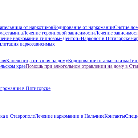
апельница от наркотиков
Кодирование от наркомании
Снятие лом
амфетамина
Лечение героиновой зависимости
Лечение зависимост
чение наркомании гипнозом
«Дейтоп»
Нарколог в Пятигорске
Нар
илитация наркозависимых
оля
Капельница от запоя на дому
Кодирование от алкоголизма
Гип
ольском крае
Помощь при алкогольном отравлении на дому в Ста
игромании в Пятигорске
ка в Ставрополе
Лечение наркомании в Нальчике
Контакты
Спец