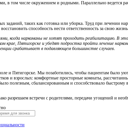
ми, в том числе окружением и родными. Параллельно ведется р
заданий, таких как готовка или уборка. Труд при лечении нар
восстановить способность нести ответственность за свою жизнь
ями, когда наркоманы не хотят проходить реабилитацию. В эт
м крае, Пятигорске и убедят подростка пройти лечение нарком
венции срабатывает в подавляющем большинстве случаев.
поле и Пятигорске. Мы позаботились, чтобы пациентам было ую
ков и взрослых: комфортные просторные комнаты, рассчитанные 
о было полезным, сбалансированным и способствовало быстрому 
ако разрешаем встречи с родителями, передачи угощений и нео
тно
нциальности