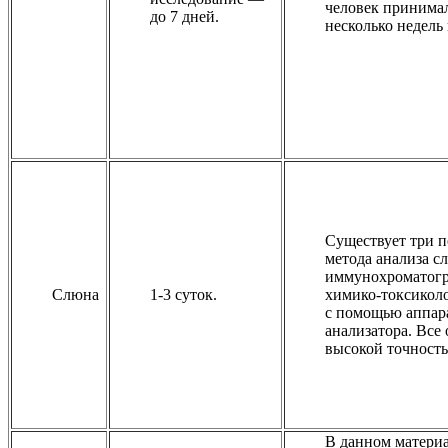
человек принима
до 7 дней.
несколько недель 
Существует три 
метода анализа с
иммунохроматогр
Слюна
1-3 суток.
химико-токсикол
с помощью аппар
анализатора. Все
высокой точност
В данном матери