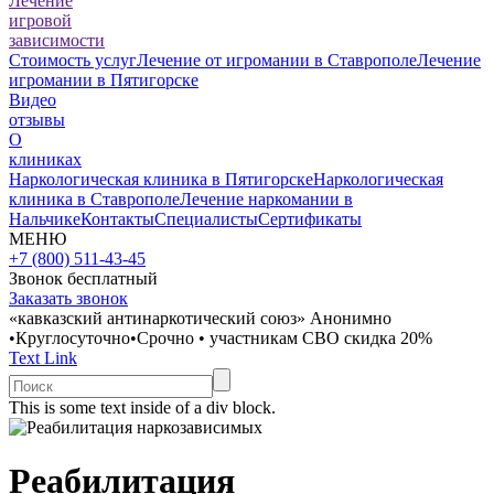
Лечение
игровой
зависимости
Стоимость услуг
Лечение от игромании в Ставрополе
Лечение
игромании в Пятигорске
Видео
отзывы
О
клиниках
Наркологическая клиника в Пятигорске
Наркологическая
клиника в Ставрополе
Лечение наркомании в
Нальчике
Контакты
Специалисты
Сертификаты
МЕНЮ
+7 (800) 511-43-45
Звонок бесплатный
Заказать звонок
«кавказский антинаркотический союз»
Анонимно
•
Круглосуточно
•
Срочно
•
участникам СВО скидка 20%
Text Link
This is some text inside of a div block.
Реабилитация