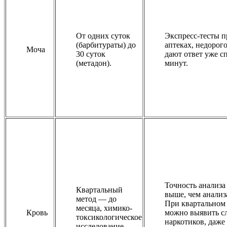
От одних суток
Экспресс-тесты п
(барбитураты) до
аптеках, недорого
Моча
30 суток
дают ответ уже сп
(метадон).
минут.
Точность анализа
Квартальный
выше, чем анализ
метод — до
При квартальном
месяца, химико-
Кровь
можно выявить с
токсикологическое
наркотиков, даже
исследование —