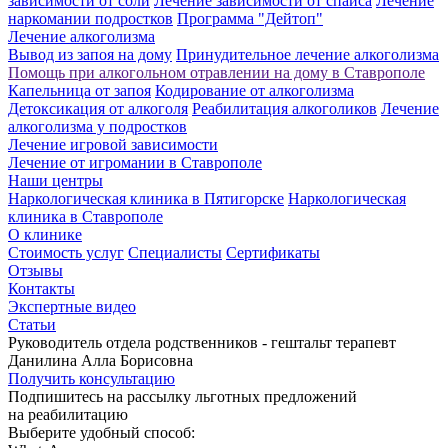
зависимости от соли
Лечение зависимости от спайса
Лечение
наркомании подростков
Программа "Дейтоп"
Лечение алкоголизма
Вывод из запоя на дому
Принудительное лечение алкоголизма
Помощь при алкогольном отравлении на дому в Ставрополе
Капельница от запоя
Кодирование от алкоголизма
Детоксикация от алкоголя
Реабилитация алкоголиков
Лечение
алкоголизма у подростков
Лечение игровой зависимости
Лечение от игромании в Ставрополе
Наши центры
Наркологическая клиника в Пятигорске
Наркологическая
клиника в Ставрополе
О клинике
Стоимость услуг
Специалисты
Сертификаты
Отзывы
Контакты
Экспертные видео
Статьи
Руководитель отдела родственников - гештальт терапевт
Данилина Алла Борисовна
Получить консультацию
Подпишитесь на рассылку льготных предложений
на реабилитацию
Выберите удобный способ: