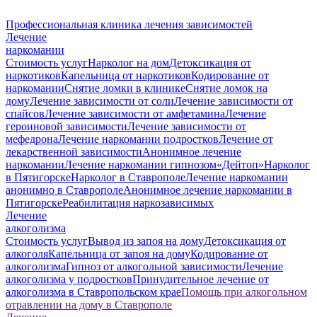
Профессиональная клиника лечения зависимостей
Лечение
наркомании
Стоимость услуг
Нарколог на дом
Детоксикация от
наркотиков
Капельница от наркотиков
Кодирование от
наркомании
Снятие ломки в клинике
Снятие ломок на
дому
Лечение зависимости от соли
Лечение зависимости от
спайсов
Лечение зависимости от амфетамина
Лечение
героиновой зависимости
Лечение зависимости от
мефедрона
Лечение наркомании подростков
Лечение от
лекарственной зависимости
Анонимное лечение
наркомании
Лечение наркомании гипнозом
«Дейтоп»
Нарколог
в Пятигорске
Нарколог в Ставрополе
Лечение наркомании
анонимно в Ставрополе
Анонимное лечение наркомании в
Пятигорске
Реабилитация наркозависимых
Лечение
алкоголизма
Стоимость услуг
Вывод из запоя на дому
Детоксикация от
алкоголя
Капельница от запоя на дому
Кодирование от
алкоголизма
Гипноз от алкогольной зависимости
Лечение
алкоголизма у подростков
Принудительное лечение от
алкоголизма в Ставропольском крае
Помощь при алкогольном
отравлении на дому в Ставрополе