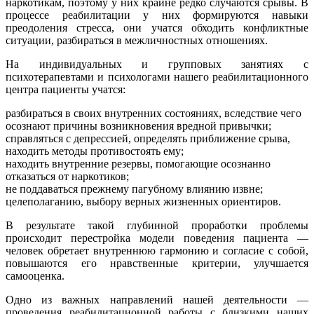
наркотикам, поэтому у них крайне редко случаются срывы. В
процессе реабилитации у них формируются навыки
преодоления стресса, они учатся обходить конфликтные
ситуации, разбираться в межличностных отношениях.
На индивидуальных и групповых занятиях с
психотерапевтами и психологами нашего реабилитационного
центра пациенты учатся:
разбираться в своих внутренних состояниях, вследствие чего
осознают причины возникновения вредной привычки;
справляться с депрессией, определять приближение срыва,
находить методы противостоять ему;
находить внутренние резервы, помогающие осознанно
отказаться от наркотиков;
не поддаваться прежнему пагубному влиянию извне;
целеполаганию, выбору верных жизненных ориентиров.
В результате такой глубинной проработки проблемы
происходит перестройка модели поведения пациента —
человек обретает внутреннюю гармонию и согласие с собой,
повышаются его нравственные критерии, улучшается
самооценка.
Одно из важных направлений нашей деятельности —
проведения реабилитационной работы с близкими наших