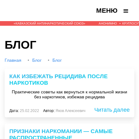
МЕНЮ
«КАВКАЗСКИЙ АНТИНАРКОТИЧЕСКИЙ СОЮЗ»
АНОНИМНО
•
КРУГЛОСУ
БЛОГ
Главная
•
Блог
•
Блог
КАК ИЗБЕЖАТЬ РЕЦИДИВА ПОСЛЕ
НАРКОТИКОВ
Практические советы как вернуться к нормальной жизни
без наркотиков, избежав рецидива
Читать далее
Дата:
25.02.2022
Автор:
Яков Алексеевич
ПРИЗНАКИ НАРКОМАНИИ — САМЫЕ
РАСПРОСТРАНЕННЫЕ