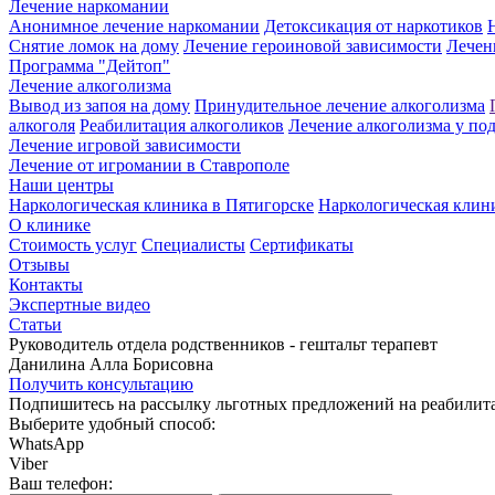
Лечение наркомании
Анонимное лечение наркомании
Детоксикация от наркотиков
Снятие ломок на дому
Лечение героиновой зависимости
Лечен
Программа "Дейтоп"
Лечение алкоголизма
Вывод из запоя на дому
Принудительное лечение алкоголизма
алкоголя
Реабилитация алкоголиков
Лечение алкоголизма у по
Лечение игровой зависимости
Лечение от игромании в Ставрополе
Наши центры
Наркологическая клиника в Пятигорске
Наркологическая клин
О клинике
Стоимость услуг
Специалисты
Сертификаты
Отзывы
Контакты
Экспертные видео
Статьи
Руководитель отдела родственников - гештальт терапевт
Данилина Алла Борисовна
Получить консультацию
Подпишитесь на рассылку льготных предложений на реабили
Выберите удобный способ:
WhatsApp
Viber
Ваш телефон: