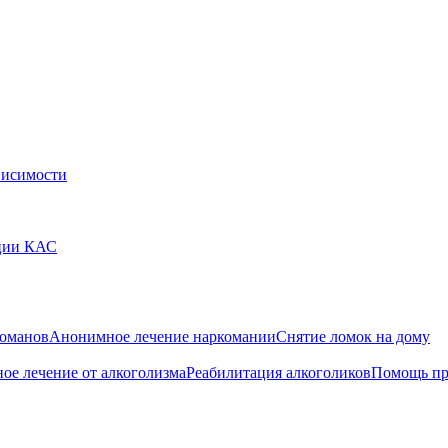
висимости
ации КАС
команов
Анонимное лечение наркомании
Снятие ломок на дому
ое лечение от алкоголизма
Реабилитация алкоголиков
Помощь пр