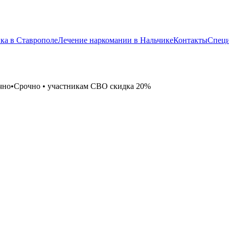
ка в Ставрополе
Лечение наркомании в Нальчике
Контакты
Спец
чно
•
Срочно
•
участникам СВО скидка 20%