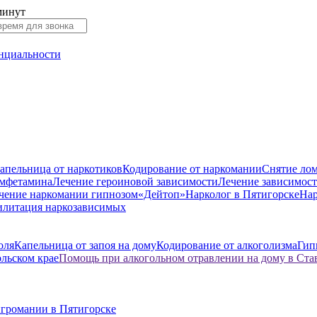
минут
нциальности
апельница от наркотиков
Кодирование от наркомании
Снятие лом
амфетамина
Лечение героиновой зависимости
Лечение зависимост
чение наркомании гипнозом
«Дейтоп»
Нарколог в Пятигорске
Нар
илитация наркозависимых
оля
Капельница от запоя на дому
Кодирование от алкоголизма
Гип
ольском крае
Помощь при алкогольном отравлении на дому в Ста
игромании в Пятигорске