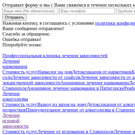
Отправьте форму и мы с Вами свяжемся в течение нескольких 
Нажимая кнопку, я соглашаюсь с условиями
политики конфиде
Ваше сообщение отправлено!
Спасибо за обращение.
Ошибка отправки!
Попробуйте позже.
Профессиональная клиника лечения зависимостей
Лечение
наркомании
Стоимость услуг
Нарколог на дом
Детоксикация от наркотиков
К
соли
Лечение зависимости от спайсов
Лечение зависимости от 
лекарственной зависимости
Анонимное лечение наркомании
Ле
Ставрополе
Анонимное лечение наркомании в Пятигорске
Реаб
Лечение
алкоголизма
Стоимость услуг
Вывод из запоя на дому
Детоксикация от алког
подростков
Принудительное лечение от алкоголизма в Ставроп
Лечение
игровой
зависимости
Стоимость услуг
Лечение от игромании в Ставрополе
Лечение 