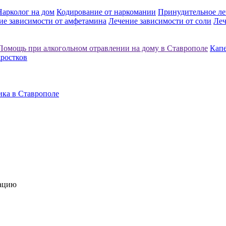
Нарколог на дом
Кодирование от наркомании
Принудительное ле
ие зависимости от амфетамина
Лечение зависимости от соли
Леч
Помощь при алкогольном отравлении на дому в Ставрополе
Капе
дростков
ика в Ставрополе
тацию