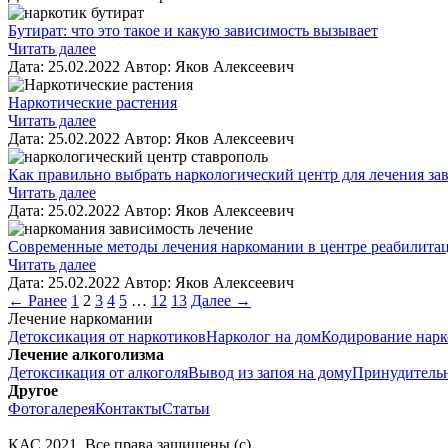
Бутират: что это такое и какую зависимость вызывает
Читать далее
Дата:
25.02.2022
Автор:
Яков Алексеевич
Наркотические растения
Читать далее
Дата:
25.02.2022
Автор:
Яков Алексеевич
Как правильно выбрать наркологический центр для лечения за
Читать далее
Дата:
25.02.2022
Автор:
Яков Алексеевич
Современные методы лечения наркомании в центре реабилит
Читать далее
Дата:
25.02.2022
Автор:
Яков Алексеевич
← Ранее
1
2
3
4
5
…
12
13
Далее →
Лечение наркомании
Детоксикация от наркотиков
Нарколог на дом
Кодирование нар
Лечение алкоголизма
Детоксикация от алкоголя
Вывод из запоя на дому
Принудительн
Другое
Фотогалерея
Контакты
Статьи
КАС
2021
. Все права защищены (с)