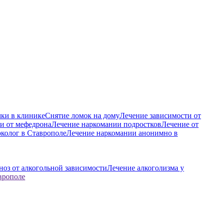
ки в клинике
Снятие ломок на дому
Лечение зависимости от
и от мефедрона
Лечение наркомании подростков
Лечение от
колог в Ставрополе
Лечение наркомании анонимно в
ноз от алкогольной зависимости
Лечение алкоголизма у
врополе