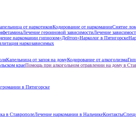
апельница от наркотиков
Кодирование от наркомании
Снятие лом
амфетамина
Лечение героиновой зависимости
Лечение зависимост
чение наркомании гипнозом
«Дейтоп»
Нарколог в Пятигорске
Нар
илитация наркозависимых
оля
Капельница от запоя на дому
Кодирование от алкоголизма
Гип
ольском крае
Помощь при алкогольном отравлении на дому в Ста
игромании в Пятигорске
ка в Ставрополе
Лечение наркомании в Нальчике
Контакты
Спец