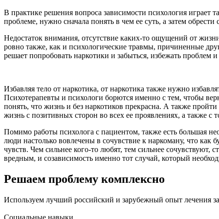
В практике решения вопроса зависимости психология играет та
проблеме, нужно сначала понять в чем ее суть, а затем обрести
Недостаток внимания, отсутствие каких-то ощущений от жизни
ровно также, как и психологические травмы, причиненные друг
решает попробовать наркотики и забыться, избежать проблем и
Избавляя тело от наркотика, от наркотика также нужно избавля
Психотерапевты и психологи борются именно с тем, чтобы верну
понять, что жизнь и без наркотиков прекрасна. А также пройт
жизнь с позитивных сторон во всех ее проявлениях, а также с
Помимо работы психолога с пациентом, также есть большая не
люди настолько вовлечены в сочувствие к наркоману, что как б
чувств. Чем сильнее кого-то любят, тем сильнее сочувствуют,
вредным, и созависимость именно тот случай, который необходи
Решаем проблему комплексно
Используем лучший российский и зарубежный опыт лечения з
Социальные навыки