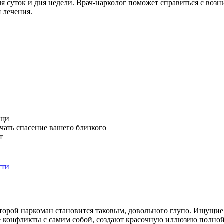
я суток и дня недели. Врач-нарколог поможет справиться с воз
 лечения.
ощи
ачать спасение вашего близкого
т
сти
 которой наркоман становится таковым, довольного глупо. Ищущи
ие конфликты с самим собой, создают красочную иллюзию полно