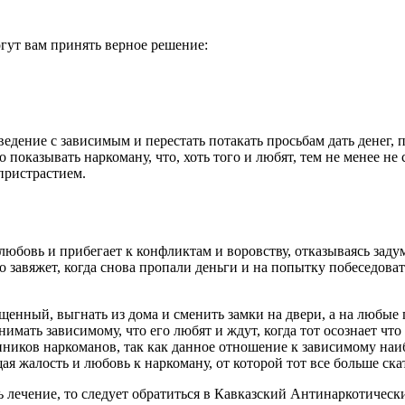
гут вам принять верное решение:
ение с зависимым и перестать потакать просьбам дать денег, п
показывать наркоману, что, хоть того и любят, тем не менее не 
пристрастием.
юбовь и прибегает к конфликтам и воровству, отказываясь задум
о завяжет, когда снова пропали деньги и на попытку побеседовать
пущенный, выгнать из дома и сменить замки на двери, а на любые
нимать зависимому, что его любят и ждут, когда тот осознает чт
нников наркоманов, так как данное отношение к зависимому наи
я жалость и любовь к наркоману, от которой тот все больше ска
лечение, то следует обратиться в Кавказский Антинаркотически