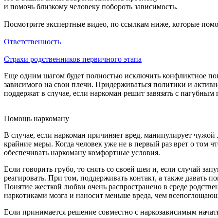
и помочь близкому человеку побороть зависимость.
Посмотрите экспертные видео, по ссылкам ниже, которые помо
Ответственность
Страхи родственников первичного этапа
Еще одним шагом будет полностью исключить конфликтное повед
зависимого на свои плечи. Придерживаться политики и активно 
поддержат в случае, если наркоман решит завязать с пагубным 
Помощь наркоману
В случае, если наркоман причиняет вред, манипулирует чужой л
крайние меры. Когда человек уже не в первый раз врет о том чт
обеспечивать наркоману комфортные условия.
Если говорить грубо, то снять со своей шеи и, если случай за
реагировать. При том, поддерживать контакт, а также давать по
Понятие жесткой любви очень распространено в среде родстве
наркотиками мозга и наносит меньше вреда, чем всепоглощающа
Если принимается решение совместно с наркозависимым начать 