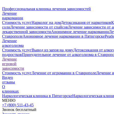
Профессиональная клиника лечения зависимостей
Лечение
наркомании
Стоимость услуг
Нарколог на дом
Детоксикация от наркотиков
К
соли
Лечение зависимости от спайсов
Лечение зависимости от 
лекарственной зависимости
Анонимное лечение наркомании
Ле
Ставрополе
Анонимное лечение наркомании в Пятигорске
Реаб
Лечение
алкоголизма
Стоимость услуг
Вывод из запоя на дому
Детоксикация от алког
подростков
Принудительное лечение от алкоголизма в Ставроп
Лечение
игровой
зависимости
Стоимость услуг
Лечение от игромании в Ставрополе
Лечение 
Видео
отзывы
О
клиниках
Наркологическая клиника в Пятигорске
Наркологическая клини
МЕНЮ
+7 (800) 511-43-45
Звонок бесплатный