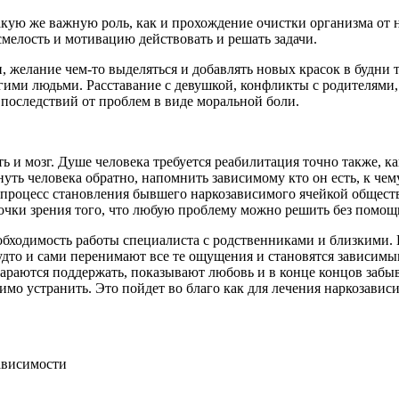
кую же важную роль, как и прохождение очистки организма от н
 смелость и мотивацию действовать и решать задачи.
, желание чем-то выделяться и добавлять новых красок в будни
ими людьми. Расставание с девушкой, конфликты с родителями, н
 последствий от проблем в виде моральной боли.
ть и мозг. Душе человека требуется реабилитация точно также, к
ть человека обратно, напомнить зависимому кто он есть, к чему
и процесс становления бывшего наркозависимого ячейкой общест
 точки зрения того, что любую проблему можно решить без помощ
обходимость работы специалиста с родственниками и близкими. 
удто и сами перенимают все те ощущения и становятся зависимым
 стараются поддержать, показывают любовь и в конце концов за
мо устранить. Это пойдет во благо как для лечения наркозависи
ависимости