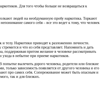
аркотиков. Для того чтобы больше не возвращаться к
 толкают людей на необдуманную пробу наркотика. Торкают
епонимание самого себя – все это ведет к тому, что человек
ак и телу. Наркотики приводят к разложению личности.
 стремится и что из себя представляет. Напомнить и дать
ва, поддерживая притом желание в человеке рассматривать
и ухода в небытие при приеме наркотиков.
В попытке вылечить дорого человека, родители или близкие
и, только зависимость появляется от другого человека и его
бывают про самих себя. Сопереживание может быть опасным и
мого, так и для близких.