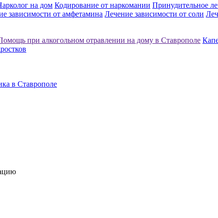
Нарколог на дом
Кодирование от наркомании
Принудительное ле
ие зависимости от амфетамина
Лечение зависимости от соли
Леч
Помощь при алкогольном отравлении на дому в Ставрополе
Капе
дростков
ика в Ставрополе
тацию