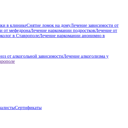
ки в клинике
Снятие ломок на дому
Лечение зависимости от
и от мефедрона
Лечение наркомании подростков
Лечение от
колог в Ставрополе
Лечение наркомании анонимно в
ноз от алкогольной зависимости
Лечение алкоголизма у
врополе
иалисты
Сертификаты