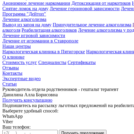
Анонимное лечение наркомании
Детоксикация от наркотиков
Снятие ломок на дому
Лечение героиновой зависимости
Лечен
Программа "Дейтоп"
Лечение алкоголизма
Вывод из запоя на дому
Принудительное лечение алкоголизма
алкоголя
Реабилитация алкоголиков
Лечение алкоголизма у по
Лечение игровой зависимости
Лечение от игромании в Ставрополе
Наши центры
Наркологическая клиника в Пятигорске
Наркологическая клин
О клинике
Стоимость услуг
Специалисты
Сертификаты
Отзывы
Контакты
Экспертные видео
Статьи
Руководитель отдела родственников - гештальт терапевт
Данилина Алла Борисовна
Получить консультацию
Подпишитесь на рассылку льготных предложений на реабили
Выберите удобный способ:
WhatsApp
Viber
Ваш телефон: