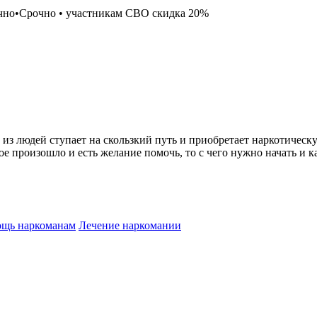
чно
•
Срочно
•
участникам СВО скидка 20%
ин из людей ступает на скользкий путь и приобретает наркотиче
ое произошло и есть желание помочь, то с чего нужно начать и 
ощь наркоманам
Лечение наркомании