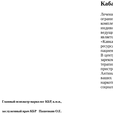
Каб
Лечени
ограни
компле
индиви
ведущи
являет
«
Кавка
ресурс
пациен
В цент
зареко
терапи
пристр
Антина
ваших 
наркот
социал
Главный психиатр-нарколог КБР, к.м.н.,
заслуженный врач КБР Пашевкин О.Е.