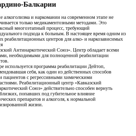
ардино-Балкарии
е алкоголизма и наркомании на современном этапе не
чивается только медикаментозными методами. Это
ксный многоэтапный процесс, требующий
дуального подхода к больным. В настоящее время одним из
х реабилитационных центров для алко- и наркозависимых
ся
зский
Антинаркотический Союз». Центр обладает всеми
ами, необходимыми для полноценной реабилитации
тов.
ре используется программа реабилитации Дейтоп,
мендовавшая себя, как один из действенных способов
и пациентов с регрессивными химическими
астиями. Реабилитационный центр «
Кавказский
ркотический Союз» действительно способен вернуть
близких, попавших под губительное влияние
ических препаратов и алкоголя, к нормальной
изированной жизни.