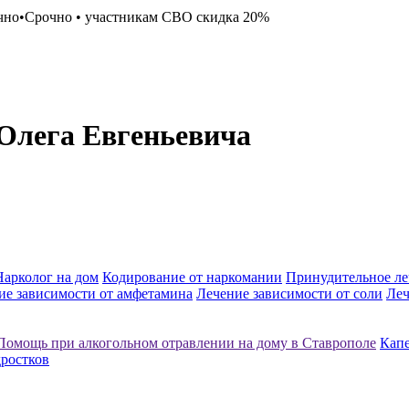
чно
•
Срочно
•
участникам СВО скидка 20%
Олега Евгеньевича
Нарколог на дом
Кодирование от наркомании
Принудительное ле
ие зависимости от амфетамина
Лечение зависимости от соли
Леч
Помощь при алкогольном отравлении на дому в Ставрополе
Капе
дростков