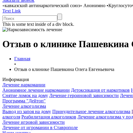
Заказать звонок
«кавказский антинаркотический союз»
Анонимно
•
Круглосуто
Text Link
This is some text inside of a div block.
Отзыв о клинике Пашевкина 
Главная
•
Отзыв о клинике Пашевкина Олега Евгеньевича
Информация
Лечение наркомании
Анонимное лечение наркомании
Детоксикация от наркотиков
Снятие ломок на дому
Лечение героиновой зависимости
Лечен
Программа "Дейтоп"
Лечение алкоголизма
Вывод из запоя на дому
Принудительное лечение алкоголизма
алкоголя
Реабилитация алкоголиков
Лечение алкоголизма у по
Лечение игровой зависимости
Лечение от игромании в Ставрополе
Наши центры