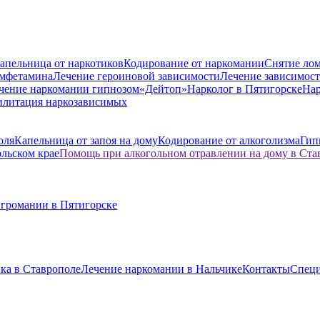
апельница от наркотиков
Кодирование от наркомании
Снятие лом
амфетамина
Лечение героиновой зависимости
Лечение зависимост
чение наркомании гипнозом
«Дейтоп»
Нарколог в Пятигорске
Нар
илитация наркозависимых
оля
Капельница от запоя на дому
Кодирование от алкоголизма
Гип
ольском крае
Помощь при алкогольном отравлении на дому в Ста
игромании в Пятигорске
ка в Ставрополе
Лечение наркомании в Нальчике
Контакты
Спец