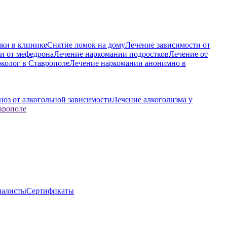
ки в клинике
Снятие ломок на дому
Лечение зависимости от
и от мефедрона
Лечение наркомании подростков
Лечение от
колог в Ставрополе
Лечение наркомании анонимно в
ноз от алкогольной зависимости
Лечение алкоголизма у
врополе
иалисты
Сертификаты