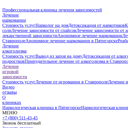
Профессиональная клиника лечения зависимостей
Лечение
наркомании
Стоимость услуг
Нарколог на дом
Детоксикация от наркотиков
К
соли
Лечение зависимости от спайсов
Лечение зависимости от 
лекарственной зависимости
Анонимное лечение наркомании
Ле
Ставрополе
Анонимное лечение наркомании в Пятигорске
Реаб
Лечение
алкоголизма
Стоимость услуг
Вывод из запоя на дому
Детоксикация от алког
подростков
Принудительное лечение от алкоголизма в Ставроп
Лечение
игровой
зависимости
Стоимость услуг
Лечение от игромании в Ставрополе
Лечение 
Видео
отзывы
О
клиниках
Наркологическая клиника в Пятигорске
Наркологическая клини
МЕНЮ
+7 (800) 511-43-45
Звонок бесплатный