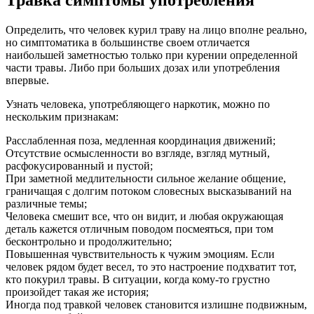
Определить, что человек курил траву на лицо вполне реально,
но симптоматика в большинстве своем отличается
наибольшей заметностью только при курении определенной
части травы. Либо при больших дозах или употребления
впервые.
Узнать человека, употребляющего наркотик, можно по
нескольким признакам:
Расслабленная поза, медленная координация движений;
Отсутствие осмысленности во взгляде, взгляд мутный,
расфокусированный и пустой;
При заметной медлительности сильное желание общение,
граничащая с долгим потоком словесных высказываний на
различные темы;
Человека смешит все, что он видит, и любая окружающая
деталь кажется отличным поводом посмеяться, при том
бесконтрольно и продолжительно;
Повышенная чувствительность к чужим эмоциям. Если
человек рядом будет весел, то это настроение подхватит тот,
кто покурил травы. В ситуации, когда кому-то грустно
произойдет такая же история;
Иногда под травкой человек становится излишне подвижным,