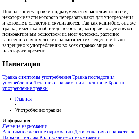
Под названием травки подразумевается растения конопли,
некоторые части которого перерабатывают для употребления
и которые в следствии скуриваются. Так как каннабис, она же
травка, имеет каннабиоиды в составе, которые воздействуют
психоактивным веществом на мозг человека, растение
занесено в группу легких наркотических веществ и было
запрещено к употреблению во всех странах мира до
некоторого времени.
Навигация
Травка симптомы употребления
Травка последствия
употребления
Лечение от наркомании в клинике
Бросить
употребление травки
Главная
•
Употребление травки
Информация
Лечение наркомании
Анонимное лечение наркомании
Детоксикация от наркотиков
Нарколог на дом
Кодирование от наркомании