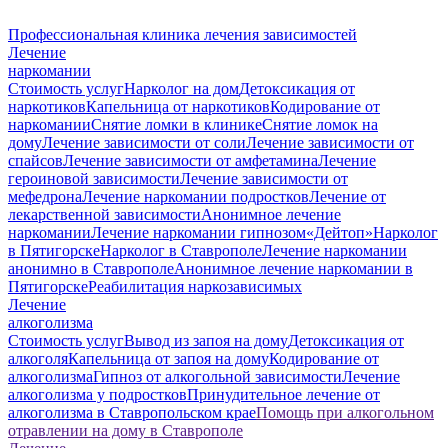
Профессиональная клиника лечения зависимостей
Лечение
наркомании
Стоимость услуг
Нарколог на дом
Детоксикация от
наркотиков
Капельница от наркотиков
Кодирование от
наркомании
Снятие ломки в клинике
Снятие ломок на
дому
Лечение зависимости от соли
Лечение зависимости от
спайсов
Лечение зависимости от амфетамина
Лечение
героиновой зависимости
Лечение зависимости от
мефедрона
Лечение наркомании подростков
Лечение от
лекарственной зависимости
Анонимное лечение
наркомании
Лечение наркомании гипнозом
«Дейтоп»
Нарколог
в Пятигорске
Нарколог в Ставрополе
Лечение наркомании
анонимно в Ставрополе
Анонимное лечение наркомании в
Пятигорске
Реабилитация наркозависимых
Лечение
алкоголизма
Стоимость услуг
Вывод из запоя на дому
Детоксикация от
алкоголя
Капельница от запоя на дому
Кодирование от
алкоголизма
Гипноз от алкогольной зависимости
Лечение
алкоголизма у подростков
Принудительное лечение от
алкоголизма в Ставропольском крае
Помощь при алкогольном
отравлении на дому в Ставрополе