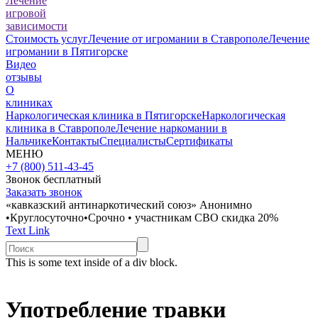
Лечение
игровой
зависимости
Стоимость услуг
Лечение от игромании в Ставрополе
Лечение
игромании в Пятигорске
Видео
отзывы
О
клиниках
Наркологическая клиника в Пятигорске
Наркологическая
клиника в Ставрополе
Лечение наркомании в
Нальчике
Контакты
Специалисты
Сертификаты
МЕНЮ
+7 (800) 511-43-45
Звонок бесплатный
Заказать звонок
«кавказский антинаркотический союз»
Анонимно
•
Круглосуточно
•
Срочно
•
участникам СВО скидка 20%
Text Link
This is some text inside of a div block.
Употребление травки