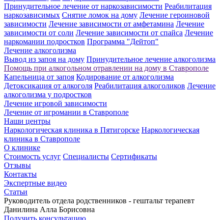
Принудительное лечение от наркозависимости
Реабилитация
наркозависимых
Снятие ломок на дому
Лечение героиновой
зависимости
Лечение зависимости от амфетамина
Лечение
зависимости от соли
Лечение зависимости от спайса
Лечение
наркомании подростков
Программа "Дейтоп"
Лечение алкоголизма
Вывод из запоя на дому
Принудительное лечение алкоголизма
Помощь при алкогольном отравлении на дому в Ставрополе
Капельница от запоя
Кодирование от алкоголизма
Детоксикация от алкоголя
Реабилитация алкоголиков
Лечение
алкоголизма у подростков
Лечение игровой зависимости
Лечение от игромании в Ставрополе
Наши центры
Наркологическая клиника в Пятигорске
Наркологическая
клиника в Ставрополе
О клинике
Стоимость услуг
Специалисты
Сертификаты
Отзывы
Контакты
Экспертные видео
Статьи
Руководитель отдела родственников - гештальт терапевт
Данилина Алла Борисовна
Получить консультацию