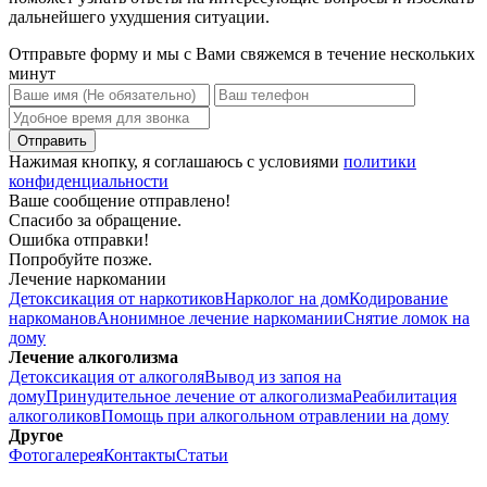
дальнейшего ухудшения ситуации.
Отправьте форму и мы с Вами свяжемся в течение нескольких
минут
Нажимая кнопку, я соглашаюсь с условиями
политики
конфиденциальности
Ваше сообщение отправлено!
Спасибо за обращение.
Ошибка отправки!
Попробуйте позже.
Лечение наркомании
Детоксикация от наркотиков
Нарколог на дом
Кодирование
наркоманов
Анонимное лечение наркомании
Снятие ломок на
дому
Лечение алкоголизма
Детоксикация от алкоголя
Вывод из запоя на
дому
Принудительное лечение от алкоголизма
Реабилитация
алкоголиков
Помощь при алкогольном отравлении на дому
Другое
Фотогалерея
Контакты
Статьи