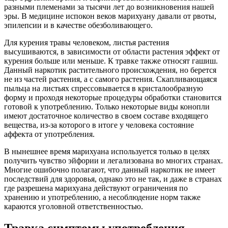
разными племенами за тысячи лет до возникновения нашей
эры. В медицине испокон веков марихуану давали от рвоты,
эпилепсии и в качестве обезболивающего.
Для курения травы человеком, листья растения
высушиваются, в зависимости от области растения эффект от
курения больше или меньше. К травке также относят гашиш.
Данный наркотик растительного происхождения, но берется
не из частей растения, а с самого растения. Скапливающаяся
пыльца на листьях спрессовывается в кристалообразную
форму и проходя некоторые процедуры обработки становится
готовой к употреблению. Только некоторые виды конопли
имеют достаточное количество в своем составе входящего
вещества, из-за которого в итоге у человека состояние
аффекта от употребления.
В нынешнее время марихуана используется только в целях
получить чувство эйфории и легализована во многих странах.
Многие ошибочно полагают, что данный наркотик не имеет
последствий для здоровья, однако это не так, и даже в странах
где разрешена марихуана действуют ограничения по
хранению и употреблению, а несоблюдение норм также
караются уголовной ответственностью.
Травка симптомы употребления