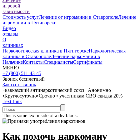
Лечение
игровой
зависимости
Стоимость услуг
Лечение от игромании в Ставрополе
Лечение
игромании в Пятигорске
Видео
отзывы
О
клиниках
Наркологическая клиника в Пятигорске
Наркологическая
клиника в Ставрополе
Лечение наркомании в
Нальчике
Контакты
Специалисты
Сертификаты
МЕНЮ
+7 (800) 511-43-45
Звонок бесплатный
Заказать звонок
«кавказский антинаркотический союз»
Анонимно
•
Круглосуточно
•
Срочно
•
участникам СВО скидка 20%
Text Link
This is some text inside of a div block.
Как помочь наркоману