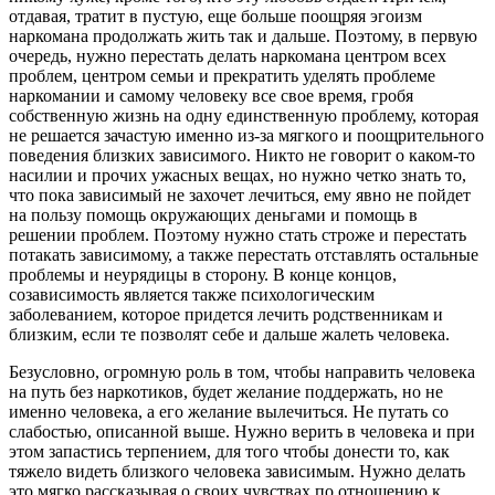
отдавая, тратит в пустую, еще больше поощряя эгоизм
наркомана продолжать жить так и дальше. Поэтому, в первую
очередь, нужно перестать делать наркомана центром всех
проблем, центром семьи и прекратить уделять проблеме
наркомании и самому человеку все свое время, гробя
собственную жизнь на одну единственную проблему, которая
не решается зачастую именно из-за мягкого и поощрительного
поведения близких зависимого. Никто не говорит о каком-то
насилии и прочих ужасных вещах, но нужно четко знать то,
что пока зависимый не захочет лечиться, ему явно не пойдет
на пользу помощь окружающих деньгами и помощь в
решении проблем. Поэтому нужно стать строже и перестать
потакать зависимому, а также перестать отставлять остальные
проблемы и неурядицы в сторону. В конце концов,
созависимость является также психологическим
заболеванием, которое придется лечить родственникам и
близким, если те позволят себе и дальше жалеть человека.
Безусловно, огромную роль в том, чтобы направить человека
на путь без наркотиков, будет желание поддержать, но не
именно человека, а его желание вылечиться. Не путать со
слабостью, описанной выше. Нужно верить в человека и при
этом запастись терпением, для того чтобы донести то, как
тяжело видеть близкого человека зависимым. Нужно делать
это мягко рассказывая о своих чувствах по отношению к