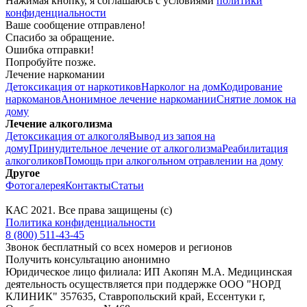
Нажимая кнопку, я соглашаюсь с условиями
политики
конфиденциальности
Ваше сообщение отправлено!
Спасибо за обращение.
Ошибка отправки!
Попробуйте позже.
Лечение наркомании
Детоксикация от наркотиков
Нарколог на дом
Кодирование
наркоманов
Анонимное лечение наркомании
Снятие ломок на
дому
Лечение алкоголизма
Детоксикация от алкоголя
Вывод из запоя на
дому
Принудительное лечение от алкоголизма
Реабилитация
алкоголиков
Помощь при алкогольном отравлении на дому
Другое
Фотогалерея
Контакты
Статьи
КАС
2021
. Все права защищены (с)
Политика конфиденциальности
8 (800) 511-43-45
Звонок бесплатный со всех номеров и регионов
Получить консультацию анонимно
Юридическое лицо филиала: ИП Акопян М.А. Медицинская
деятельность осуществляется при поддержке ООО "НОРД
КЛИНИК" 357635, Ставропольский край, Ессентуки г,