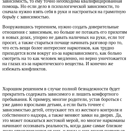
зависимость, то ему точно необходима квалифицированная
помощь. Но если дело в психологической зависимости, то
сначала нужно взять себя в руки и настроиться на грамотную
борьбу с зависимостью.
Вооружившись терпением, нужно создать доверительные
отношения с зависимым, но больше не потакать его прихотям
в новых дозах, упорно не давать наличных на руки, если тот
просит, а также стараться почаще начинать разговор про то,
что есть вещи более интереснее наркотиков, как трудно
приходится всем вокруг из-за наркозависимого, как больно
смотреть на то как человек медленно, но верно уничтожается
на глазах из-за наркотического вещества. И конечно же
избежать конфликтов.
Хорошим решением в случае полной безнадежности будет
прекратить содержать зависимого и лишить комфортного
пребывания. К примеру, многие родители, устав бороться с
уже давно взрослыми детьми, а если быть точнее с
зависимостью детей, отпускают тех из жесткого контроля и
собственного надзора, а также меняют замки на дверях. Да,
это может показаться жестокой мерой, но многие наркоманы
начинают осознавать реальность, когда даже самые близкие
люди отворачиваются от них, и тогда у них может появиться