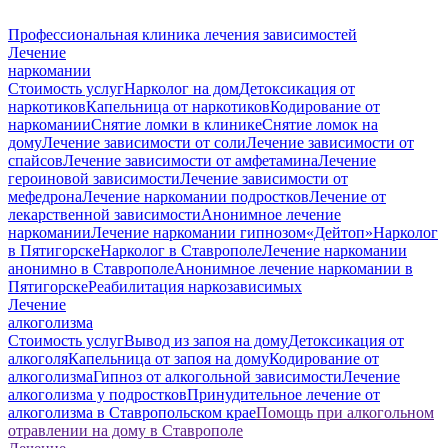
Профессиональная клиника лечения зависимостей
Лечение
наркомании
Стоимость услуг
Нарколог на дом
Детоксикация от
наркотиков
Капельница от наркотиков
Кодирование от
наркомании
Снятие ломки в клинике
Снятие ломок на
дому
Лечение зависимости от соли
Лечение зависимости от
спайсов
Лечение зависимости от амфетамина
Лечение
героиновой зависимости
Лечение зависимости от
мефедрона
Лечение наркомании подростков
Лечение от
лекарственной зависимости
Анонимное лечение
наркомании
Лечение наркомании гипнозом
«Дейтоп»
Нарколог
в Пятигорске
Нарколог в Ставрополе
Лечение наркомании
анонимно в Ставрополе
Анонимное лечение наркомании в
Пятигорске
Реабилитация наркозависимых
Лечение
алкоголизма
Стоимость услуг
Вывод из запоя на дому
Детоксикация от
алкоголя
Капельница от запоя на дому
Кодирование от
алкоголизма
Гипноз от алкогольной зависимости
Лечение
алкоголизма у подростков
Принудительное лечение от
алкоголизма в Ставропольском крае
Помощь при алкогольном
отравлении на дому в Ставрополе