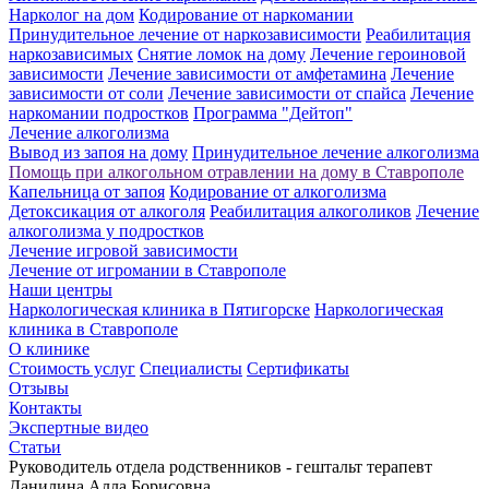
Нарколог на дом
Кодирование от наркомании
Принудительное лечение от наркозависимости
Реабилитация
наркозависимых
Снятие ломок на дому
Лечение героиновой
зависимости
Лечение зависимости от амфетамина
Лечение
зависимости от соли
Лечение зависимости от спайса
Лечение
наркомании подростков
Программа "Дейтоп"
Лечение алкоголизма
Вывод из запоя на дому
Принудительное лечение алкоголизма
Помощь при алкогольном отравлении на дому в Ставрополе
Капельница от запоя
Кодирование от алкоголизма
Детоксикация от алкоголя
Реабилитация алкоголиков
Лечение
алкоголизма у подростков
Лечение игровой зависимости
Лечение от игромании в Ставрополе
Наши центры
Наркологическая клиника в Пятигорске
Наркологическая
клиника в Ставрополе
О клинике
Стоимость услуг
Специалисты
Сертификаты
Отзывы
Контакты
Экспертные видео
Статьи
Руководитель отдела родственников - гештальт терапевт
Данилина Алла Борисовна