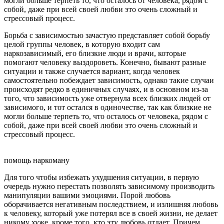
могли больше терпеть то, что осталось от человека, рядом с
собой, даже при всей своей любви это очень сложный и
стрессовый процесс.
Борьба с зависимостью зачастую представляет собой борьбу
целой группы человек, в которую входит сам
наркозависимый, его близкие люди и врачи, которые
помогают человеку выздороветь. Конечно, бывают разные
ситуации и также случается вариант, когда человек
самостоятельно побеждает зависимость, однако такие случаи
происходят редко в единичных случаях, и в основном из-за
того, что зависимость уже отвернула всех близких людей от
зависимого, и тот остался в одиночестве, так как близкие не
могли больше терпеть то, что осталось от человека, рядом с
собой, даже при всей своей любви это очень сложный и
стрессовый процесс.
помощь наркоману
Для того чтобы избежать ухудшения ситуации, в первую
очередь нужно перестать позволять зависимому производить
манипуляции вашими эмоциями. Порой любовь
оборачивается негативным последствием, и излишняя любовь
к человеку, который уже потерял все в своей жизни, не делает
никому хуже, кроме того, кто эту любовь отдает. Причем,