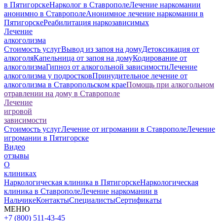
в Пятигорске
Нарколог в Ставрополе
Лечение наркомании
анонимно в Ставрополе
Анонимное лечение наркомании в
Пятигорске
Реабилитация наркозависимых
Лечение
алкоголизма
Стоимость услуг
Вывод из запоя на дому
Детоксикация от
алкоголя
Капельница от запоя на дому
Кодирование от
алкоголизма
Гипноз от алкогольной зависимости
Лечение
алкоголизма у подростков
Принудительное лечение от
алкоголизма в Ставропольском крае
Помощь при алкогольном
отравлении на дому в Ставрополе
Лечение
игровой
зависимости
Стоимость услуг
Лечение от игромании в Ставрополе
Лечение
игромании в Пятигорске
Видео
отзывы
О
клиниках
Наркологическая клиника в Пятигорске
Наркологическая
клиника в Ставрополе
Лечение наркомании в
Нальчике
Контакты
Специалисты
Сертификаты
МЕНЮ
+7 (800) 511-43-45