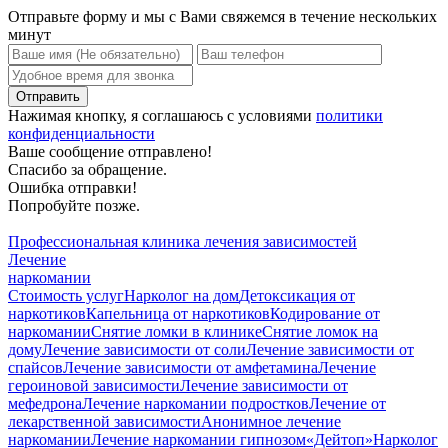
Отправьте форму и мы с Вами свяжемся в течение нескольких
минут
Нажимая кнопку, я соглашаюсь с условиями
политики
конфиденциальности
Ваше сообщение отправлено!
Спасибо за обращение.
Ошибка отправки!
Попробуйте позже.
Профессиональная клиника лечения зависимостей
Лечение
наркомании
Стоимость услуг
Нарколог на дом
Детоксикация от
наркотиков
Капельница от наркотиков
Кодирование от
наркомании
Снятие ломки в клинике
Снятие ломок на
дому
Лечение зависимости от соли
Лечение зависимости от
спайсов
Лечение зависимости от амфетамина
Лечение
героиновой зависимости
Лечение зависимости от
мефедрона
Лечение наркомании подростков
Лечение от
лекарственной зависимости
Анонимное лечение
наркомании
Лечение наркомании гипнозом
«Дейтоп»
Нарколог