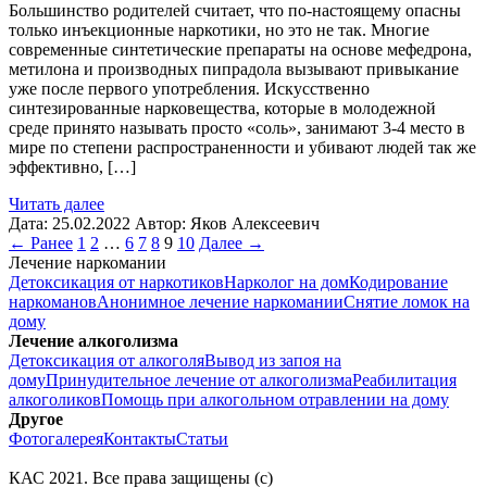
Большинство родителей считает, что по-настоящему опасны
только инъекционные наркотики, но это не так. Многие
современные синтетические препараты на основе мефедрона,
метилона и производных пипрадола вызывают привыкание
уже после первого употребления. Искусственно
синтезированные нарковещества, которые в молодежной
среде принято называть просто «соль», занимают 3-4 место в
мире по степени распространенности и убивают людей так же
эффективно, […]
Читать далее
Дата:
25.02.2022
Автор:
Яков Алексеевич
← Ранее
1
2
…
6
7
8
9
10
Далее →
Лечение наркомании
Детоксикация от наркотиков
Нарколог на дом
Кодирование
наркоманов
Анонимное лечение наркомании
Снятие ломок на
дому
Лечение алкоголизма
Детоксикация от алкоголя
Вывод из запоя на
дому
Принудительное лечение от алкоголизма
Реабилитация
алкоголиков
Помощь при алкогольном отравлении на дому
Другое
Фотогалерея
Контакты
Статьи
КАС
2021
. Все права защищены (с)