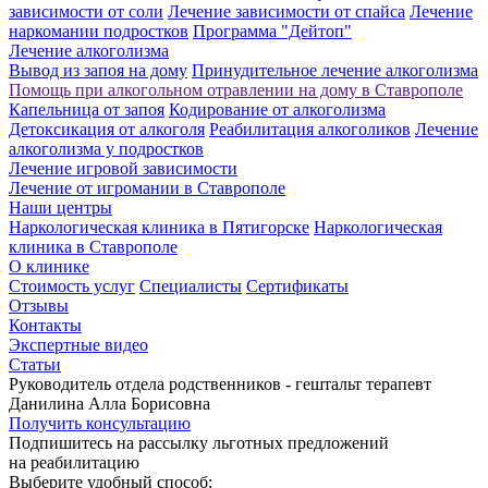
зависимости от соли
Лечение зависимости от спайса
Лечение
наркомании подростков
Программа "Дейтоп"
Лечение алкоголизма
Вывод из запоя на дому
Принудительное лечение алкоголизма
Помощь при алкогольном отравлении на дому в Ставрополе
Капельница от запоя
Кодирование от алкоголизма
Детоксикация от алкоголя
Реабилитация алкоголиков
Лечение
алкоголизма у подростков
Лечение игровой зависимости
Лечение от игромании в Ставрополе
Наши центры
Наркологическая клиника в Пятигорске
Наркологическая
клиника в Ставрополе
О клинике
Стоимость услуг
Специалисты
Сертификаты
Отзывы
Контакты
Экспертные видео
Статьи
Руководитель отдела родственников - гештальт терапевт
Данилина Алла Борисовна
Получить консультацию
Подпишитесь на рассылку льготных предложений
на реабилитацию
Выберите удобный способ: