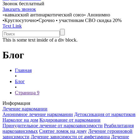
Звонок бесплатный
Заказать звонок
«кавказский антинаркотический союз»
Анонимно
•
Круглосуточно
•
Срочно
•
участникам СВО скидка 20%
Text Link
This is some text inside of a div block.
Блог
Главная
•
Блог
•
Страница 9
Информация
Лечение наркомании
Анонимное лечение наркомании
Детоксикация от наркотиков
Нарколог на дом
Кодирование от наркомании
Принудительное лечение от наркозависимости
Реабилитация
наркозависимых
Снятие ломок на дому
Лечение героиновой
зависимости
Лечение зависимости от амфетамина
Лечение