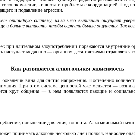
 головокружение, тошнота и проблемы с координацией. Под воз
ящего и подавление агрессии.
т опиоидную систему, из-за чего выпивший ощущает уверен
е и больше выпивать, чтобы вернуть былые ощущения. Так воз
ем: при длительном злоупотреблении поражаются внутренние о
ть наступает медленно — организм десятилетиями отравляется 
Как развивается алкогольная зависимость
 бокальчик вина для снятия напряжения. Постепенно количест
нимания. При этом система ценностей уже меняется — возника
ется круг общения — в нем появляются пьющие и социально
цебиение, повышение давления, тошнота. Алкозависимый начин
может принимать алкоголь несколько дней подряд. Наиболее опа