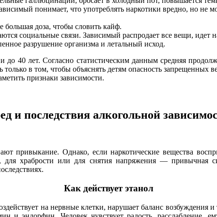
ельные галлюцинации, бросает в холодный пот, повышается темп
Зависимый понимает, что употреблять наркотики вредно, но не м
 большая доза, чтобы словить кайф.
ются социальные связи. Зависимый распродает все вещи, идет на
енное разрушение организма и летальный исход.
 и до 40 лет. Согласно статистическим данным средняя продолж
 только в том, чтобы объяснять детям опасность запрещенных ве
аметить признаки зависимости.
ед и последствия алкогольной зависимо
вают привыкание. Однако, если наркотические вещества восп
, для храбрости или для снятия напряжения — привычная си
последствиях.
Как действует этанол
оздействует на нервные клетки, нарушает баланс возбуждения 
 и эндорфин. Человек чувствует радость, расслабление, ему