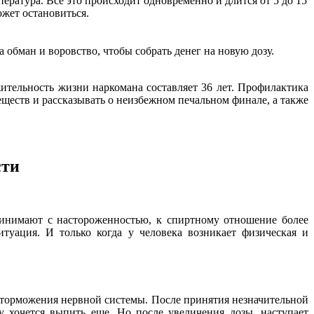
ература. Все это происходит одновременно и длится от 5 до 15
ожет остановиться.
 обман и воровство, чтобы собрать денег на новую дозу.
ительность жизни наркомана составляет 36 лет. Профилактика
ществ и рассказывать о неизбежном печальном финале, а также
сти
ринимают с настороженностью, к спиртному отношение более
туация. И только когда у человека возникает физическая и
и торможения нервной системы. После принятия незначительной
 хочется выпить еще. Но после увеличения дозы, наступает