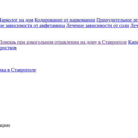
Нарколог на дом
Кодирование от наркомании
Принудительное ле
ие зависимости от амфетамина
Лечение зависимости от соли
Леч
Помощь при алкогольном отравлении на дому в Ставрополе
Капе
дростков
ика в Ставрополе
тацию