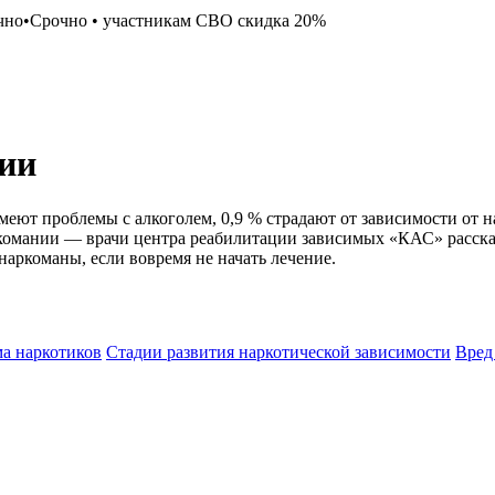
чно
•
Срочно
•
участникам СВО скидка 20%
нии
 имеют проблемы с алкоголем, 0,9 % страдают от зависимости от 
ркомании — врачи центра реабилитации зависимых «КАС» расскаж
наркоманы, если вовремя не начать лечение.
а наркотиков
Стадии развития наркотической зависимости
Вред