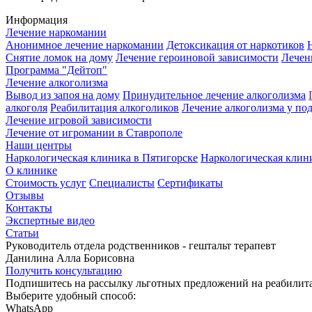
Информация
Лечение наркомании
Анонимное лечение наркомании
Детоксикация от наркотиков
Снятие ломок на дому
Лечение героиновой зависимости
Лечен
Программа "Дейтоп"
Лечение алкоголизма
Вывод из запоя на дому
Принудительное лечение алкоголизма
алкоголя
Реабилитация алкоголиков
Лечение алкоголизма у по
Лечение игровой зависимости
Лечение от игромании в Ставрополе
Наши центры
Наркологическая клиника в Пятигорске
Наркологическая клин
О клинике
Стоимость услуг
Специалисты
Сертификаты
Отзывы
Контакты
Экспертные видео
Статьи
Руководитель отдела родственников - гештальт терапевт
Данилина Алла Борисовна
Получить консультацию
Подпишитесь на рассылку льготных предложений на реабили
Выберите удобный способ:
WhatsApp