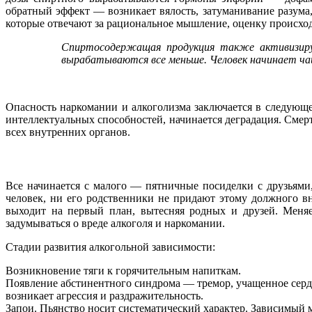
обратный эффект — возникает вялость, затуманивание разума,
которые отвечают за рациональное мышление, оценку происход
Спиртосодержащая продукция также активизируе
вырабатываются все меньше. Человек начинает чащ
Опасность наркомании и алкоголизма заключается в следующ
интеллектуальных способностей, начинается деградация. Смер
всех внутренних органов.
Все начинается с малого — пятничные посиделки с друзьями,
человек, ни его родственники не придают этому должного в
выходит на первый план, вытесняя родных и друзей. Меня
задумываться о вреде алкоголя и наркомании.
Стадии развития алкогольной зависимости:
Возникновение тяги к горячительным напиткам.
Появление абстинентного синдрома — тремор, учащенное серд
возникает агрессия и раздражительность.
Запои. Пьянство носит систематический характер. Зависимый 