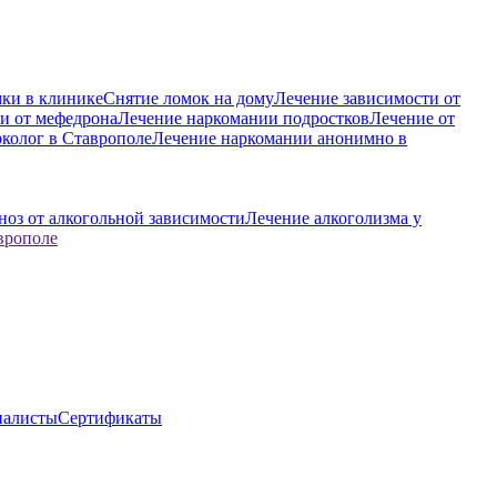
ки в клинике
Снятие ломок на дому
Лечение зависимости от
и от мефедрона
Лечение наркомании подростков
Лечение от
колог в Ставрополе
Лечение наркомании анонимно в
ноз от алкогольной зависимости
Лечение алкоголизма у
врополе
иалисты
Сертификаты