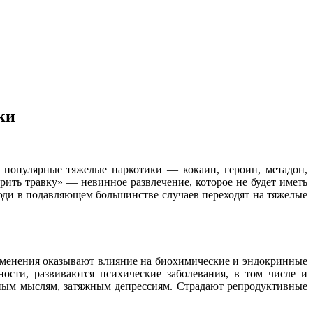
ки
е популярные тяжелые наркотики — кокаин, героин, метадон,
ить травку» — невинное развлечение, которое не будет иметь
юди в подавляющем большинстве случаев переходят на тяжелые
рименения оказывают влияние на биохимические и эндокринные
ости, развиваются психические заболевания, в том числе и
ным мыслям, затяжным депрессиям. Страдают репродуктивные