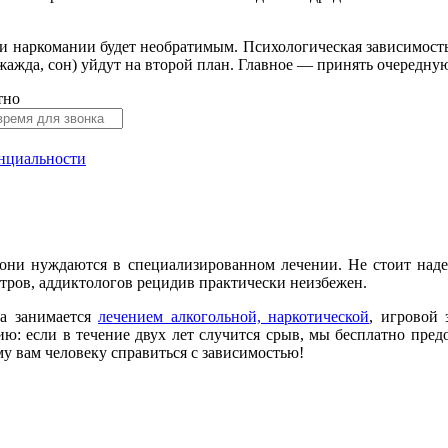
а и наркомании будет необратимым. Психологическая зависимост
жажда, сон) уйдут на второй план. Главное — принять очередную
тно
нциальности
они нуждаются в специализированном лечении. Не стоит надея
тров, аддиктологов рецидив практически неизбежен.
да занимается
лечением алкогольной, наркотической
, игровой
ю: если в течение двух лет случится срыв, мы бесплатно пре
му вам человеку справиться с зависимостью!