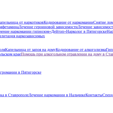
апельница от наркотиков
Кодирование от наркомании
Снятие лом
амфетамина
Лечение героиновой зависимости
Лечение зависимост
чение наркомании гипнозом
«Дейтоп»
Нарколог в Пятигорске
Нар
илитация наркозависимых
оля
Капельница от запоя на дому
Кодирование от алкоголизма
Гип
ольском крае
Помощь при алкогольном отравлении на дому в Ста
игромании в Пятигорске
ка в Ставрополе
Лечение наркомании в Нальчике
Контакты
Спец