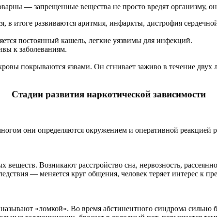
оварны — запрещенные вещества не просто вредят организму, он
ся, в итоге развиваются аритмия, инфаркты, дистрофия сердечно
ляется постоянный кашель, легкие уязвимы для инфекций.
ивы к заболеваниям.
ровы покрываются язвами. Он сгнивает заживо в течение двух 
Стадии развития наркотической зависимости
ногом они определяются окружением и оперативной реакцией р
 веществ. Возникают расстройство сна, нервозность, рассеянно
едствия — меняется круг общения, человек теряет интерес к пр
называют «ломкой». Во время абстинентного синдрома сильно бь