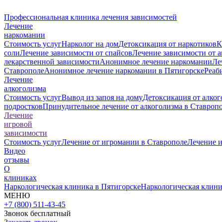
Профессиональная клиника лечения зависимостей
Лечение
наркомании
Стоимость услуг
Нарколог на дом
Детоксикация от наркотиков
К
соли
Лечение зависимости от спайсов
Лечение зависимости от 
лекарственной зависимости
Анонимное лечение наркомании
Ле
Ставрополе
Анонимное лечение наркомании в Пятигорске
Реаб
Лечение
алкоголизма
Стоимость услуг
Вывод из запоя на дому
Детоксикация от алког
подростков
Принудительное лечение от алкоголизма в Ставроп
Лечение
игровой
зависимости
Стоимость услуг
Лечение от игромании в Ставрополе
Лечение 
Видео
отзывы
О
клиниках
Наркологическая клиника в Пятигорске
Наркологическая клини
МЕНЮ
+7 (800) 511-43-45
Звонок бесплатный