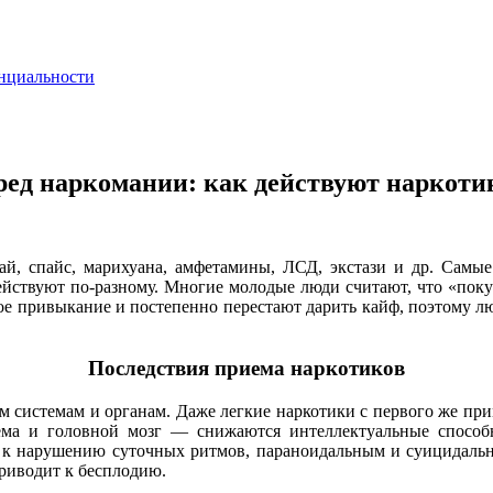
нциальности
ред наркомании: как действуют наркоти
ай, спайс, марихуана, амфетамины, ЛСД, экстази и др. Самы
йствуют по-разному. Многие молодые люди считают, что «покур
ое привыкание и постепенно перестают дарить кайф, поэтому л
Последствия приема наркотиков
сем системам и органам. Даже легкие наркотики с первого же п
ема и головной мозг — снижаются интеллектуальные способн
 к нарушению суточных ритмов, параноидальным и суицидаль
риводит к бесплодию.