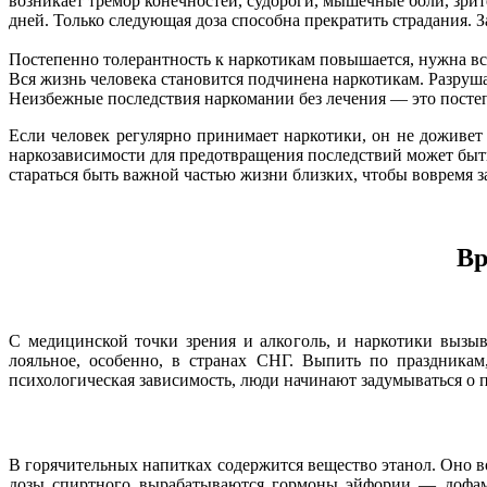
возникает тремор конечностей, судороги, мышечные боли, зрит
дней. Только следующая доза способна прекратить страдания. 
Постепенно толерантность к наркотикам повышается, нужна все
Вся жизнь человека становится подчинена наркотикам. Разруша
Неизбежные последствия наркомании без лечения — это постеп
Если человек регулярно принимает наркотики, он не доживет
наркозависимости для предотвращения последствий может быть
стараться быть важной частью жизни близких, чтобы вовремя з
Вр
С медицинской точки зрения и алкоголь, и наркотики вызы
лояльное, особенно, в странах СНГ. Выпить по праздникам
психологическая зависимость, люди начинают задумываться о 
В горячительных напитках содержится вещество этанол. Оно в
дозы спиртного вырабатываются гормоны эйфории — дофамин