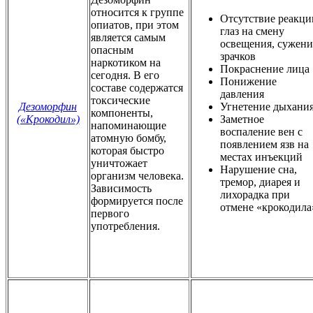
относится к группе
Отсутствие реакци
опиатов, при этом
глаз на смену
является самым
освещения, сужени
опасным
зрачков
наркотиком на
Покраснение лица
сегодня. В его
Понижение
составе содержатся
давления
токсические
Дезоморфин
Угнетение дыхани
компоненты,
(«Крокодил»)
Заметное
напоминающие
воспаление вен с
атомную бомбу,
появлением язв на
которая быстро
местах инъекций
уничтожает
Нарушение сна,
организм человека.
тремор, диарея и
Зависимость
лихорадка при
формируется после
отмене «крокодила
первого
употребления.