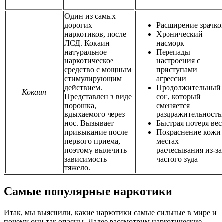
Один из самых
дорогих
Расширение зрачко
наркотиков, после
Хронический
ЛСД. Кокаин —
насморк
натуральное
Перепады
наркотическое
настроения с
средство с мощным
приступами
стимулирующим
агрессии
действием.
Продолжительный
Кокаин
Представлен в виде
сон, который
порошка,
сменяется
вдыхаемого через
раздражительност
нос. Вызывает
Быстрая потеря вес
привыкание после
Покраснение кожи
первого приема,
местах
поэтому вылечить
расчесывания из-за
зависимость
частого зуда
тяжело.
Самые популярные наркотики
Итак, мы выяснили, какие наркотики самые сильные в мире и
почему они так опасны. Далее рассмотрим наркотические