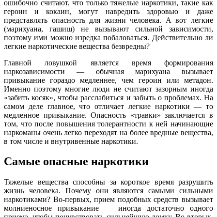
ошибочно считают, что только тяжелые наркотики, такие как
героин и кокаин, могут навредить здоровью и даже
представлять опасность для жизни человека. А вот легкие
(марихуана, гашиш) не вызывают сильной зависимости,
поэтому ими можно изредка побаловаться. Действительно ли
легкие наркотические вещества безвредны?
Главной ловушкой является время формирования
наркозависимости — обычная марихуана вызывает
привыкание гораздо медленнее, чем героин или метадон.
Именно поэтому многие люди не считают зазорным иногда
«забить косяк», чтобы расслабиться и забыть о проблемах. На
самом деле главное, что отличает легкие наркотики — то
медленное привыкание. Опасность «травки» заключается в
том, что после повышения толерантности к ней начинающие
наркоманы очень легко переходят на более вредные вещества,
в том числе и внутривенные наркотики.
Самые опасные наркотики
Тяжелые вещества способны за короткое время разрушить
жизнь человека. Почему они являются самыми сильными
наркотиками? Во-первых, прием подобных средств вызывает
молниеносное привыкание — иногда достаточно одного
приема, чтобы почувствовать сильнейшую ломку. Во-вторых,