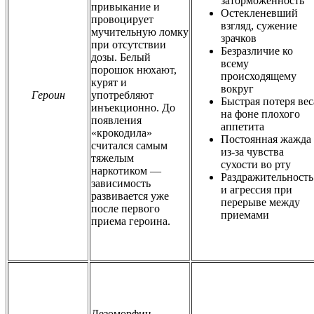
заторможенность
привыкание и
Остекленевший
провоцирует
взгляд, сужение
мучительную ломку
зрачков
при отсутствии
Безразличие ко
дозы. Белый
всему
порошок нюхают,
происходящему
курят и
вокруг
Героин
употребляют
Быстрая потеря вес
инъекционно. До
на фоне плохого
появления
аппетита
«крокодила»
Постоянная жажда
считался самым
из-за чувства
тяжелым
сухости во рту
наркотиком —
Раздражительность
зависимость
и агрессия при
развивается уже
перерыве между
после первого
приемами
приема героина.
Дезоморфин