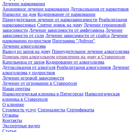
Лечение наркомании
Анонимное лечение наркомании
Детоксикация от наркотиков
Нарколог на дом
Кодирование от наркомании
Принудительное лечение от наркозависимости
Реабилитация
наркозависимых
Снятие ломок на дому
Лечение героиновой
зависимости
Лечение зависимости от амфетамина
Лечение
зависимости от соли
Лечение зависимости от спайса
Лечение
наркомании подростков
Программа "Дейтоп"
Лечение алкоголизма
Вывод из запоя на дому
Принудительное лечение алкоголизма
Помощь при алкогольном отравлении на дому в Ставрополе
Капельница от запоя
Кодирование от алкоголизма
Детоксикация от алкоголя
Реабилитация алкоголиков
Лечение
алкоголизма у подростков
Лечение игровой зависимости
Лечение от игромании в Ставрополе
Наши центры
Наркологическая клиника в Пятигорске
Наркологическая
клиника в Ставрополе
О клинике
Стоимость услуг
Специалисты
Сертификаты
Отзывы
Контакты
Экспертные видео
Статьи