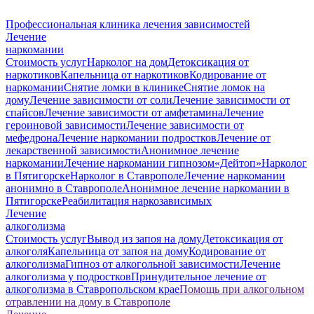
Профессиональная клиника лечения зависимостей
Лечение
наркомании
Стоимость услуг
Нарколог на дом
Детоксикация от
наркотиков
Капельница от наркотиков
Кодирование от
наркомании
Снятие ломки в клинике
Снятие ломок на
дому
Лечение зависимости от соли
Лечение зависимости от
спайсов
Лечение зависимости от амфетамина
Лечение
героиновой зависимости
Лечение зависимости от
мефедрона
Лечение наркомании подростков
Лечение от
лекарственной зависимости
Анонимное лечение
наркомании
Лечение наркомании гипнозом
«Дейтоп»
Нарколог
в Пятигорске
Нарколог в Ставрополе
Лечение наркомании
анонимно в Ставрополе
Анонимное лечение наркомании в
Пятигорске
Реабилитация наркозависимых
Лечение
алкоголизма
Стоимость услуг
Вывод из запоя на дому
Детоксикация от
алкоголя
Капельница от запоя на дому
Кодирование от
алкоголизма
Гипноз от алкогольной зависимости
Лечение
алкоголизма у подростков
Принудительное лечение от
алкоголизма в Ставропольском крае
Помощь при алкогольном
отравлении на дому в Ставрополе