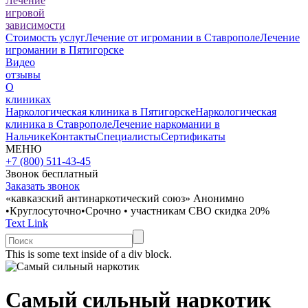
Лечение
игровой
зависимости
Стоимость услуг
Лечение от игромании в Ставрополе
Лечение
игромании в Пятигорске
Видео
отзывы
О
клиниках
Наркологическая клиника в Пятигорске
Наркологическая
клиника в Ставрополе
Лечение наркомании в
Нальчике
Контакты
Специалисты
Сертификаты
МЕНЮ
+7 (800) 511-43-45
Звонок бесплатный
Заказать звонок
«кавказский антинаркотический союз»
Анонимно
•
Круглосуточно
•
Срочно
•
участникам СВО скидка 20%
Text Link
This is some text inside of a div block.
Самый сильный наркотик