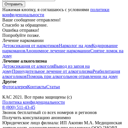
Нажимая кнопку, я соглашаюсь с условиями
политики
конфиденциальности
Ваше сообщение отправлено!
Спасибо за обращение.
Ошибка отправки!
Попробуйте позже.
Лечение наркомании
Детоксикация от наркотиков
Нарколог на дом
Кодирование
наркоманов
Анонимное лечение наркомании
Снятие ломок на
дому
Лечение алкоголизма
Детоксикация от алкоголя
Вывод из запоя на
дому
Принудительное лечение от алкоголизма
Реабилитация
алкоголиков
Помощь при алкогольном отравлении на дому
Другое
Фотогалерея
Контакты
Статьи
КАС
2021
. Все права защищены (с)
Политика конфиденциальности
8 (800) 511-43-45
Звонок бесплатный со всех номеров и регионов
Получить консультацию анонимно
Юридическое лицо филиала: ИП Акопян М.А. Медицинская
деятельность осуществляется при поддержке ООО "НОРД