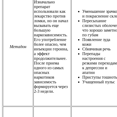
Изначально
препарат
использовали как
Уменьшение зрачк
лекарство против
и покраснение скл
ломки, но он начал
Пересыхание
вызывать еще
слизистых оболоче
большую
что хорошо заметн
наркозависимость.
по губам
Его употребление
Появление зуда
более опасно, чем
кожи
Метадон
инъекции героина,
Сбивчивая речь
а эффект
Перепады
продолжительнее.
настроения с
После приема
резкими перехода
одного из самых
к депрессии и
опасных
апатии
наркотиков
Приступы тошнот
зависимость
Учащенный пульс
формируется через
2-3 недели.