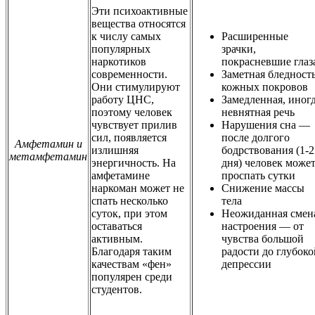
Эти психоактивные
вещества относятся
к числу самых
Расширенные
популярных
зрачки,
наркотиков
покрасневшие глаз
современности.
Заметная бледност
Они стимулируют
кожных покровов
работу ЦНС,
Замедленная, иног
поэтому человек
невнятная речь
чувствует прилив
Нарушения сна —
сил, появляется
после долгого
Амфетамин и
излишняя
бодрствования (1-2
метамфетамин
энергичность. На
дня) человек може
амфетамине
проспать сутки
наркоман может не
Снижение массы
спать несколько
тела
суток, при этом
Неожиданная смен
оставаться
настроения — от
активным.
чувства большой
Благодаря таким
радости до глубоко
качествам «фен»
депрессии
популярен среди
студентов.