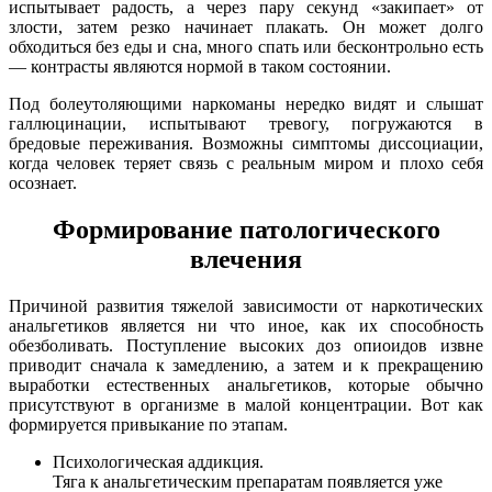
испытывает радость, а через пару секунд «закипает» от
злости, затем резко начинает плакать. Он может долго
обходиться без еды и сна, много спать или бесконтрольно есть
— контрасты являются нормой в таком состоянии.
Под болеутоляющими наркоманы нередко видят и слышат
галлюцинации, испытывают тревогу, погружаются в
бредовые переживания. Возможны симптомы диссоциации,
когда человек теряет связь с реальным миром и плохо себя
осознает.
Формирование патологического
влечения
Причиной развития тяжелой зависимости от наркотических
анальгетиков является ни что иное, как их способность
обезболивать. Поступление высоких доз опиоидов извне
приводит сначала к замедлению, а затем и к прекращению
выработки естественных анальгетиков, которые обычно
присутствуют в организме в малой концентрации. Вот как
формируется привыкание по этапам.
Психологическая аддикция.
Тяга к анальгетическим препаратам появляется уже