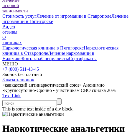
Лечение
игровой
зависимости
Стоимость услуг
Лечение от игромании в Ставрополе
Лечение
игромании в Пятигорске
Видео
отзывы
О
клиниках
Наркологическая клиника в Пятигорске
Наркологическая
клиника в Ставрополе
Лечение наркомании в
Нальчике
Контакты
Специалисты
Сертификаты
МЕНЮ
+7 (800) 511-43-45
Звонок бесплатный
Заказать звонок
«кавказский антинаркотический союз»
Анонимно
•
Круглосуточно
•
Срочно
•
участникам СВО скидка 20%
Text Link
This is some text inside of a div block.
Наркотические анальгетики