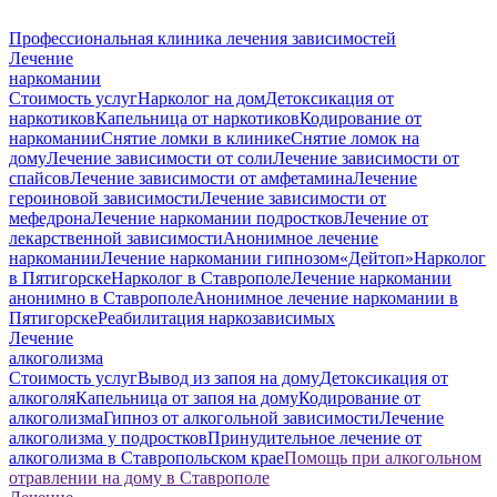
Профессиональная клиника лечения зависимостей
Лечение
наркомании
Стоимость услуг
Нарколог на дом
Детоксикация от
наркотиков
Капельница от наркотиков
Кодирование от
наркомании
Снятие ломки в клинике
Снятие ломок на
дому
Лечение зависимости от соли
Лечение зависимости от
спайсов
Лечение зависимости от амфетамина
Лечение
героиновой зависимости
Лечение зависимости от
мефедрона
Лечение наркомании подростков
Лечение от
лекарственной зависимости
Анонимное лечение
наркомании
Лечение наркомании гипнозом
«Дейтоп»
Нарколог
в Пятигорске
Нарколог в Ставрополе
Лечение наркомании
анонимно в Ставрополе
Анонимное лечение наркомании в
Пятигорске
Реабилитация наркозависимых
Лечение
алкоголизма
Стоимость услуг
Вывод из запоя на дому
Детоксикация от
алкоголя
Капельница от запоя на дому
Кодирование от
алкоголизма
Гипноз от алкогольной зависимости
Лечение
алкоголизма у подростков
Принудительное лечение от
алкоголизма в Ставропольском крае
Помощь при алкогольном
отравлении на дому в Ставрополе