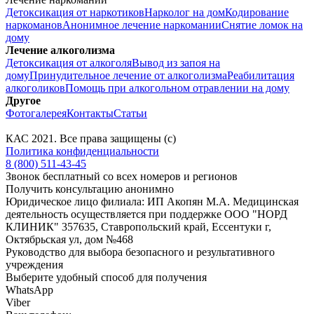
Детоксикация от наркотиков
Нарколог на дом
Кодирование
наркоманов
Анонимное лечение наркомании
Снятие ломок на
дому
Лечение алкоголизма
Детоксикация от алкоголя
Вывод из запоя на
дому
Принудительное лечение от алкоголизма
Реабилитация
алкоголиков
Помощь при алкогольном отравлении на дому
Другое
Фотогалерея
Контакты
Статьи
КАС
2021
. Все права защищены (с)
Политика конфиденциальности
8 (800) 511-43-45
Звонок бесплатный со всех номеров и регионов
Получить консультацию анонимно
Юридическое лицо филиала: ИП Акопян М.А. Медицинская
деятельность осуществляется при поддержке ООО "НОРД
КЛИНИК" 357635, Ставропольский край, Ессентуки г,
Октябрьская ул, дом №468
Руководство для выбора безопасного и результативного
учреждения
Выберите удобный способ для получения
WhatsApp
Viber