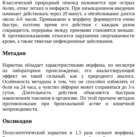
Классический природный опиоид назначается при острых
болях, отеке легких и инфаркте. При инъекционном введении
начинает действовать через 20 минут, а обезболивание длится
около 4-6 часов. Привыкание к морфину формируется очень
быстро, поэтому время его действия с каждым разом
сокращается, перерывы между приемами становятся меньше.
К противопоказаниям относится нарушения свертываемости
крови, а также тяжелые инфекционные заболевания.
Метадон
Наркотик обладает характеристиками морфина, но несмотря
на лабораторное происхождение, его анальгезирующий
эффект не такой сильный, как у природного аналога.
Особенность метадона в том, что он способен избавлять от
боли на 24 часа, а чувство эйфории может сохраняться до 3-х
суток. Длительность действия объясняется быстрым
накоплением токсинов в организме. По этой причине метадон
противопоказан при бронхиальной астме и кишечной
непроходимости.
Оксикодон
Полусинтетический наркотик в 1,5 раза сильнее морфина.