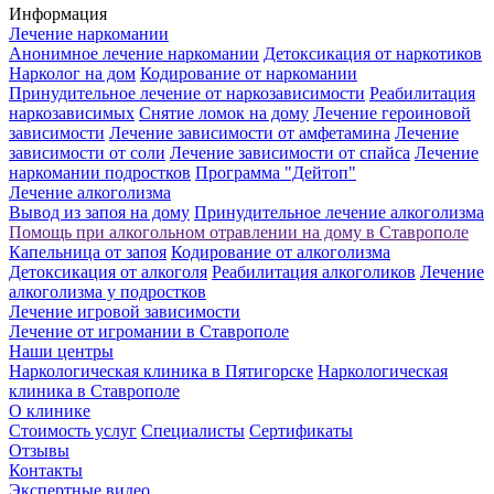
Информация
Лечение наркомании
Анонимное лечение наркомании
Детоксикация от наркотиков
Нарколог на дом
Кодирование от наркомании
Принудительное лечение от наркозависимости
Реабилитация
наркозависимых
Снятие ломок на дому
Лечение героиновой
зависимости
Лечение зависимости от амфетамина
Лечение
зависимости от соли
Лечение зависимости от спайса
Лечение
наркомании подростков
Программа "Дейтоп"
Лечение алкоголизма
Вывод из запоя на дому
Принудительное лечение алкоголизма
Помощь при алкогольном отравлении на дому в Ставрополе
Капельница от запоя
Кодирование от алкоголизма
Детоксикация от алкоголя
Реабилитация алкоголиков
Лечение
алкоголизма у подростков
Лечение игровой зависимости
Лечение от игромании в Ставрополе
Наши центры
Наркологическая клиника в Пятигорске
Наркологическая
клиника в Ставрополе
О клинике
Стоимость услуг
Специалисты
Сертификаты
Отзывы
Контакты
Экспертные видео