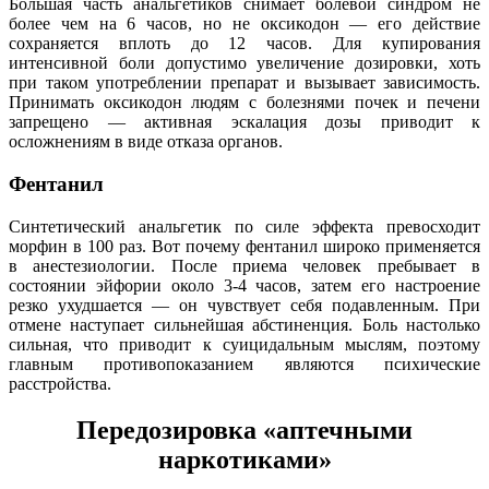
Большая часть анальгетиков снимает болевой синдром не
более чем на 6 часов, но не оксикодон — его действие
сохраняется вплоть до 12 часов. Для купирования
интенсивной боли допустимо увеличение дозировки, хоть
при таком употреблении препарат и вызывает зависимость.
Принимать оксикодон людям с болезнями почек и печени
запрещено — активная эскалация дозы приводит к
осложнениям в виде отказа органов.
Фентанил
Синтетический анальгетик по силе эффекта превосходит
морфин в 100 раз. Вот почему фентанил широко применяется
в анестезиологии. После приема человек пребывает в
состоянии эйфории около 3-4 часов, затем его настроение
резко ухудшается — он чувствует себя подавленным. При
отмене наступает сильнейшая абстиненция. Боль настолько
сильная, что приводит к суицидальным мыслям, поэтому
главным противопоказанием являются психические
расстройства.
Передозировка «аптечными
наркотиками»