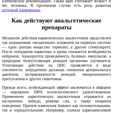
клинические рекомендации. Также врач учитывает возраст и
вес человека. В противном случае есть риск развития
аптечной наркомании
.
Как действуют анальгетические
препараты
Механизм действия наркотических анальгетиков представлен
так называемым «мозаичным» влиянием на нервную систему
— одни центры вещество тормозит, а другие стимулирует.
После попадания наркотика в кровь снижается возбудимость
нейронов, блокируется проводимость болевых импульсов, а
природная болеутоляющая реакция организма улучшается.
Угнетающее действие на ЦНС проявляется в виде
сонливости, затруднения дыхания, снижения артериального
давления, заторможенности реакций, эмоционального
притупления и других симптомов.
Прежде всего, возбуждающий эффект заключается в эйфории
— ощущении 100% психологического удовлетворения.
Применение наркотических анальгетиков отражается на
настроении, либидо, режиме сна, а также пищевом
поведении. Причем изменения бывают как положительными,
так и отрицательными. Например, сначала наркозависимый