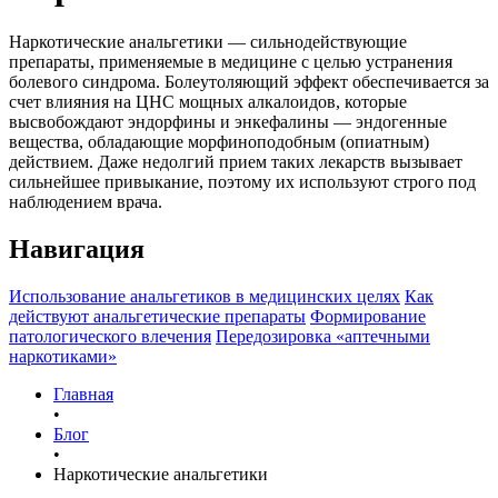
Наркотические анальгетики — сильнодействующие
препараты, применяемые в медицине с целью устранения
болевого синдрома. Болеутоляющий эффект обеспечивается за
счет влияния на ЦНС мощных алкалоидов, которые
высвобождают эндорфины и энкефалины — эндогенные
вещества, обладающие морфиноподобным (опиатным)
действием. Даже недолгий прием таких лекарств вызывает
сильнейшее привыкание, поэтому их используют строго под
наблюдением врача.
Навигация
Использование анальгетиков в медицинских целях
Как
действуют анальгетические препараты
Формирование
патологического влечения
Передозировка «аптечными
наркотиками»
Главная
•
Блог
•
Наркотические анальгетики