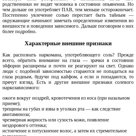
родственники не видят человека в состоянии опьянения. Но
чем дольше он употребляет ПАВ, тем меньше осторожничает.
Постепенно увлечение солью перестает быть тайным —
окружающие начинают замечать определенные изменения во
внешности и поведении зависимого. Дальше поговорим о них
более подробно.
Характерные внешние признаки
Как распознать наркомана, употребляющего соль? Прежде
всего, обратить внимание на глаза — зрачки в состоянии
эйфории расширены и почти не реагируют на свет. Однако
люди с подобной зависимостью стараются не попадаться на
глаза родным, будучи под кайфом, а если и попадаются, то
прячут взгляд. Есть и другие внешние признаки солевого
наркозависимого:
ожоги вокруг ноздрей, кровотечения из носа (при назальном
приеме);
трещины на губах и язвы в уголках рта — как следствие
авитаминоза;
чрезмерная жирность или сухость кожи, появление
нездорового оттенка;
истончение и потускнение волос, а затем их стремительное