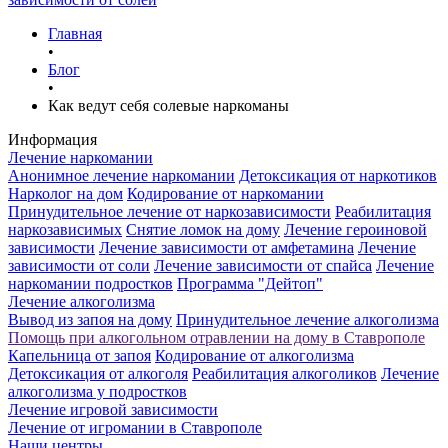
Главная
•
Блог
•
Как ведут себя солевые наркоманы
Информация
Лечение наркомании
Анонимное лечение наркомании
Детоксикация от наркотиков
Нарколог на дом
Кодирование от наркомании
Принудительное лечение от наркозависимости
Реабилитация
наркозависимых
Снятие ломок на дому
Лечение героиновой
зависимости
Лечение зависимости от амфетамина
Лечение
зависимости от соли
Лечение зависимости от спайса
Лечение
наркомании подростков
Программа "Дейтоп"
Лечение алкоголизма
Вывод из запоя на дому
Принудительное лечение алкоголизма
Помощь при алкогольном отравлении на дому в Ставрополе
Капельница от запоя
Кодирование от алкоголизма
Детоксикация от алкоголя
Реабилитация алкоголиков
Лечение
алкоголизма у подростков
Лечение игровой зависимости
Лечение от игромании в Ставрополе
Наши центры