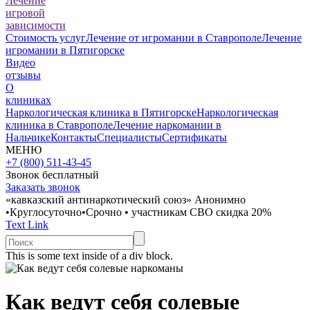
Лечение
игровой
зависимости
Стоимость услуг
Лечение от игромании в Ставрополе
Лечение
игромании в Пятигорске
Видео
отзывы
О
клиниках
Наркологическая клиника в Пятигорске
Наркологическая
клиника в Ставрополе
Лечение наркомании в
Нальчике
Контакты
Специалисты
Сертификаты
МЕНЮ
+7 (800) 511-43-45
Звонок бесплатный
Заказать звонок
«кавказский антинаркотический союз»
Анонимно
•
Круглосуточно
•
Срочно
•
участникам СВО скидка 20%
Text Link
This is some text inside of a div block.
Как ведут себя солевые