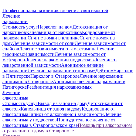
Профессиональная клиника лечения зависимостей
Лечение
наркомании
Стоимость услуг
Нарколог на дом
Детоксикация от
наркотиков
Капельница от наркотиков
Кодирование от
наркомании
Снятие ломки в клинике
Снятие ломок на
дому
Лечение зависимости от соли
Лечение зависимости от
спайсов
Лечение зависимости от амфетамина
Лечение
героиновой зависимости
Лечение зависимости от
мефедрона
Лечение наркомании подростков
Лечение от
лекарственной зависимости
Анонимное лечение
наркомании
Лечение наркомании гипнозом
«Дейтоп»
Нарколог
в Пятигорске
Нарколог в Ставрополе
Лечение наркомании
анонимно в Ставрополе
Анонимное лечение наркомании в
Пятигорске
Реабилитация наркозависимых
Лечение
алкоголизма
Стоимость услуг
Вывод из запоя на дому
Детоксикация от
алкоголя
Капельница от запоя на дому
Кодирование от
алкоголизма
Гипноз от алкогольной зависимости
Лечение
алкоголизма у подростков
Принудительное лечение от
алкоголизма в Ставропольском крае
Помощь при алкогольном
отравлении на дому в Ставрополе