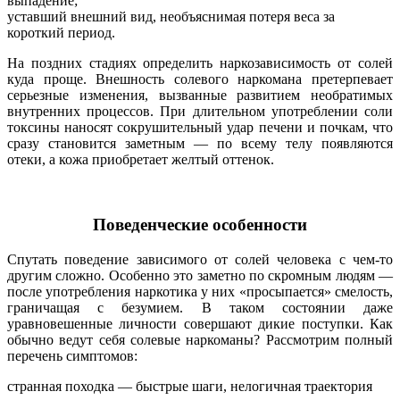
выпадение;
уставший внешний вид, необъяснимая потеря веса за
короткий период.
На поздних стадиях определить наркозависимость от солей
куда проще. Внешность солевого наркомана претерпевает
серьезные изменения, вызванные развитием необратимых
внутренних процессов. При длительном употреблении соли
токсины наносят сокрушительный удар печени и почкам, что
сразу становится заметным — по всему телу появляются
отеки, а кожа приобретает желтый оттенок.
Поведенческие особенности
Спутать поведение зависимого от солей человека с чем-то
другим сложно. Особенно это заметно по скромным людям —
после употребления наркотика у них «просыпается» смелость,
граничащая с безумием. В таком состоянии даже
уравновешенные личности совершают дикие поступки. Как
обычно ведут себя солевые наркоманы? Рассмотрим полный
перечень симптомов:
странная походка — быстрые шаги, нелогичная траектория