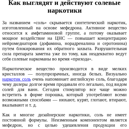
Как выглядят и действуют солевые
наркотики
За названием «соль» скрывается синтетический наркотик,
изготовленный на основе мефедрона. Активное вещество
относится к амфетаминовой группе, а потому оказывает
мощное воздействие на ЦНС — повышает концентрацию
нейромедиаторов (дофамина, норадреналина и серотонина)
путем блокирования их обратного захвата. Разрушительная
сила препарата заметна уже по тому, как неадекватно ведут
себя солевые наркоманы во время «прихода».
Наркотическое вещество производится в виде мелких
кристаллов — полупрозрачных, иногда белых. Визуально
наркотик соль
очень напоминает английскую соль, благодаря
чему дилеры долгое время продавали его легально, под видом
солей для ванн. Сегодня стимулятор все чаще можно
встретить в форме порошка, который употребляют всеми
возможными способами — нюхают, курят, глотают, втирают,
вкалывают и т. д.
Как и многие дизайнерские наркотики, соль не имеет
постоянной формулы. Неизменным компонентом является
мефедрон, но с целью удешевления продукции его