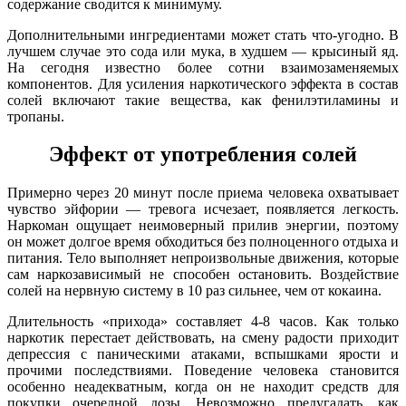
содержание сводится к минимуму.
Дополнительными ингредиентами может стать что-угодно. В
лучшем случае это сода или мука, в худшем — крысиный яд.
На сегодня известно более сотни взаимозаменяемых
компонентов. Для усиления наркотического эффекта в состав
солей включают такие вещества, как фенилэтиламины и
тропаны.
Эффект от употребления солей
Примерно через 20 минут после приема человека охватывает
чувство эйфории — тревога исчезает, появляется легкость.
Наркоман ощущает неимоверный прилив энергии, поэтому
он может долгое время обходиться без полноценного отдыха и
питания. Тело выполняет непроизвольные движения, которые
сам наркозависимый не способен остановить. Воздействие
солей на нервную систему в 10 раз сильнее, чем от кокаина.
Длительность «прихода» составляет 4-8 часов. Как только
наркотик перестает действовать, на смену радости приходит
депрессия с паническими атаками, вспышками ярости и
прочими последствиями. Поведение человека становится
особенно неадекватным, когда он не находит средств для
покупки очередной дозы. Невозможно предугадать, как