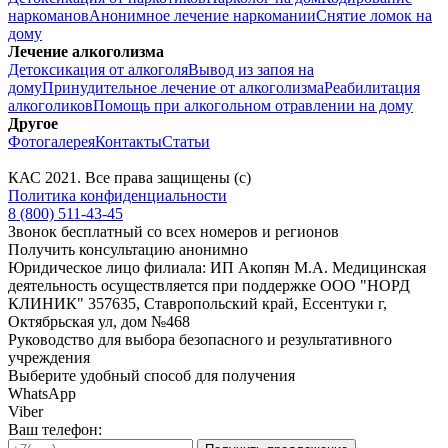
наркоманов
Анонимное лечение наркомании
Снятие ломок на
дому
Лечение алкоголизма
Детоксикация от алкоголя
Вывод из запоя на
дому
Принудительное лечение от алкоголизма
Реабилитация
алкоголиков
Помощь при алкогольном отравлении на дому
Другое
Фотогалерея
Контакты
Статьи
КАС
2021
. Все права защищены (с)
Политика конфиденциальности
8 (800) 511-43-45
Звонок бесплатный со всех номеров и регионов
Получить консультацию анонимно
Юридическое лицо филиала: ИП Акопян М.А. Медицинская
деятельность осуществляется при поддержке ООО "НОРД
КЛИНИК" 357635, Ставропольский край, Ессентуки г,
Октябрьская ул, дом №468
Руководство для выбора безопасного и результативного
учреждения
Выберите удобный способ для получения
WhatsApp
Viber
Ваш телефон: