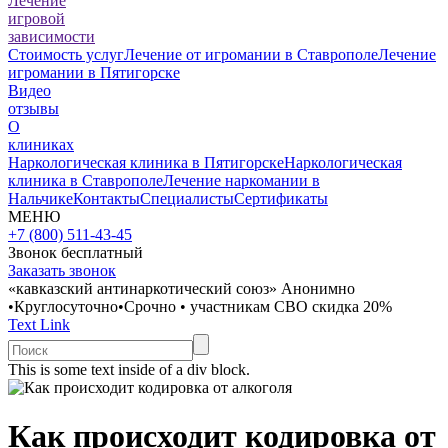
Лечение
игровой
зависимости
Стоимость услуг
Лечение от игромании в Ставрополе
Лечение
игромании в Пятигорске
Видео
отзывы
О
клиниках
Наркологическая клиника в Пятигорске
Наркологическая
клиника в Ставрополе
Лечение наркомании в
Нальчике
Контакты
Специалисты
Сертификаты
МЕНЮ
+7 (800) 511-43-45
Звонок бесплатный
Заказать звонок
«кавказский антинаркотический союз»
Анонимно
•
Круглосуточно
•
Срочно
•
участникам СВО скидка 20%
Text Link
This is some text inside of a div block.
Как происходит кодировка от