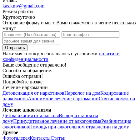
E-mail:
kas.kmv@gmail.com
Режим работы:
Круглосуточно
Отправьте форму и мы с Вами свяжемся в течение нескольких
минут
Нажимая кнопку, я соглашаюсь с условиями
политики
конфиденциальности
Ваше сообщение отправлено!
Спасибо за обращение.
Ошибка отправки!
Попробуйте позже.
Лечение наркомании
Детоксикация от наркотиков
Нарколог на дом
Кодирование
наркоманов
Анонимное лечение наркомании
Снятие ломок на
дому
Лечение алкоголизма
Детоксикация от алкоголя
Вывод из запоя на
дому
Принудительное лечение от алкоголизма
Реабилитация
алкоголиков
Помощь при алкогольном отравлении на дому
Другое
Фотогалерея
Контакты
Статьи