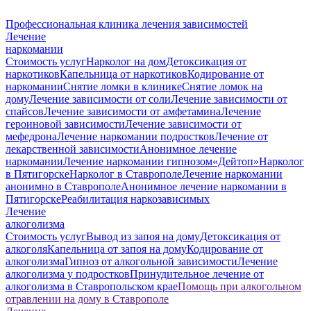
Профессиональная клиника лечения зависимостей
Лечение
наркомании
Стоимость услуг
Нарколог на дом
Детоксикация от
наркотиков
Капельница от наркотиков
Кодирование от
наркомании
Снятие ломки в клинике
Снятие ломок на
дому
Лечение зависимости от соли
Лечение зависимости от
спайсов
Лечение зависимости от амфетамина
Лечение
героиновой зависимости
Лечение зависимости от
мефедрона
Лечение наркомании подростков
Лечение от
лекарственной зависимости
Анонимное лечение
наркомании
Лечение наркомании гипнозом
«Дейтоп»
Нарколог
в Пятигорске
Нарколог в Ставрополе
Лечение наркомании
анонимно в Ставрополе
Анонимное лечение наркомании в
Пятигорске
Реабилитация наркозависимых
Лечение
алкоголизма
Стоимость услуг
Вывод из запоя на дому
Детоксикация от
алкоголя
Капельница от запоя на дому
Кодирование от
алкоголизма
Гипноз от алкогольной зависимости
Лечение
алкоголизма у подростков
Принудительное лечение от
алкоголизма в Ставропольском крае
Помощь при алкогольном
отравлении на дому в Ставрополе