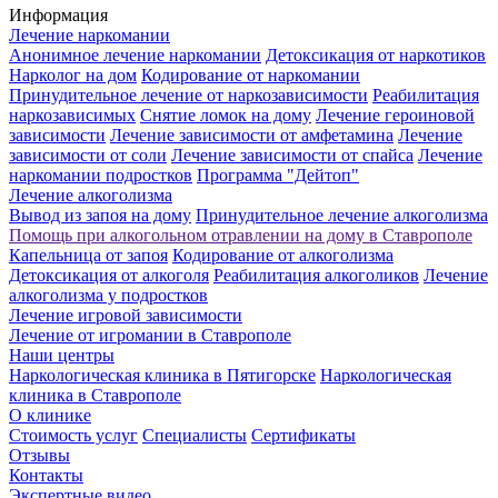
Информация
Лечение наркомании
Анонимное лечение наркомании
Детоксикация от наркотиков
Нарколог на дом
Кодирование от наркомании
Принудительное лечение от наркозависимости
Реабилитация
наркозависимых
Снятие ломок на дому
Лечение героиновой
зависимости
Лечение зависимости от амфетамина
Лечение
зависимости от соли
Лечение зависимости от спайса
Лечение
наркомании подростков
Программа "Дейтоп"
Лечение алкоголизма
Вывод из запоя на дому
Принудительное лечение алкоголизма
Помощь при алкогольном отравлении на дому в Ставрополе
Капельница от запоя
Кодирование от алкоголизма
Детоксикация от алкоголя
Реабилитация алкоголиков
Лечение
алкоголизма у подростков
Лечение игровой зависимости
Лечение от игромании в Ставрополе
Наши центры
Наркологическая клиника в Пятигорске
Наркологическая
клиника в Ставрополе
О клинике
Стоимость услуг
Специалисты
Сертификаты
Отзывы
Контакты
Экспертные видео